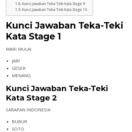
Kunci Jawaban Teka-Teki Kata Stage 9
Kunci Jawaban Teka-Teki Kata Stage 10
Kunci Jawaban Teka-Teki
Kata Stage 1
MARI MULAI
JARI
GESER
MENANG
Kunci Jawaban Teka-Teki
Kata Stage 2
SARAPAN INDONESIA
BUBUR
SOTO