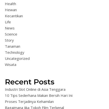
Health
Hewan
Kecantikan
Life
News
Science
Story
Tanaman
Technology
Uncategorized
Wisata
Recent Posts
Industri Slot Online di Asia Tenggara
10 Tips Sederhana Makan Bersih Hari Ini
Proses Terjadinya Kehamilan
Bagaimana Jika Tokoh Film Terkenal