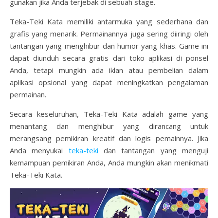
gunakan jika Anda terjebak di sebuah stage.
Teka-Teki Kata memiliki antarmuka yang sederhana dan
grafis yang menarik. Permainannya juga sering diiringi oleh
tantangan yang menghibur dan humor yang khas. Game ini
dapat diunduh secara gratis dari toko aplikasi di ponsel
Anda, tetapi mungkin ada iklan atau pembelian dalam
aplikasi opsional yang dapat meningkatkan pengalaman
permainan.
Secara keseluruhan, Teka-Teki Kata adalah game yang
menantang dan menghibur yang dirancang untuk
merangsang pemikiran kreatif dan logis pemainnya. Jika
Anda menyukai
teka-teki
dan tantangan yang menguji
kemampuan pemikiran Anda, Anda mungkin akan menikmati
Teka-Teki Kata.