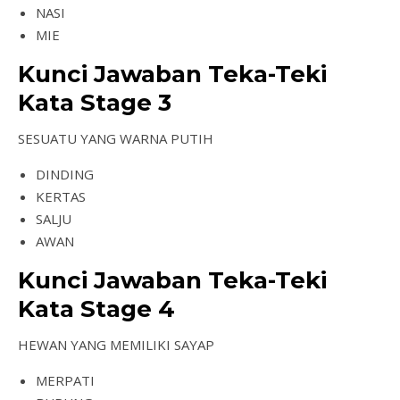
NASI
MIE
Kunci Jawaban Teka-Teki
Kata Stage 3
SESUATU YANG WARNA PUTIH
DINDING
KERTAS
SALJU
AWAN
Kunci Jawaban Teka-Teki
Kata Stage 4
HEWAN YANG MEMILIKI SAYAP
MERPATI