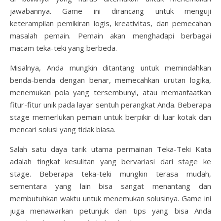
jawabannya. Game ini dirancang untuk menguji
keterampilan pemikiran logis, kreativitas, dan pemecahan
masalah pemain. Pemain akan menghadapi berbagai
macam teka-teki yang berbeda.
Misalnya, Anda mungkin ditantang untuk memindahkan
benda-benda dengan benar, memecahkan urutan logika,
menemukan pola yang tersembunyi, atau memanfaatkan
fitur-fitur unik pada layar sentuh perangkat Anda. Beberapa
stage memerlukan pemain untuk berpikir di luar kotak dan
mencari solusi yang tidak biasa.
Salah satu daya tarik utama permainan Teka-Teki Kata
adalah tingkat kesulitan yang bervariasi dari stage ke
stage. Beberapa teka-teki mungkin terasa mudah,
sementara yang lain bisa sangat menantang dan
membutuhkan waktu untuk menemukan solusinya. Game ini
juga menawarkan petunjuk dan tips yang bisa Anda