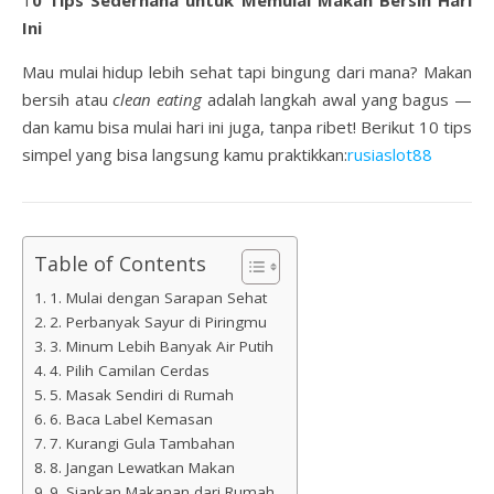
10 Tips Sederhana untuk Memulai Makan Bersih Hari
Ini
Mau mulai hidup lebih sehat tapi bingung dari mana? Makan
bersih atau
clean eating
adalah langkah awal yang bagus —
dan kamu bisa mulai hari ini juga, tanpa ribet! Berikut 10 tips
simpel yang bisa langsung kamu praktikkan:
rusiaslot88
Table of Contents
1. Mulai dengan Sarapan Sehat
2. Perbanyak Sayur di Piringmu
3. Minum Lebih Banyak Air Putih
4. Pilih Camilan Cerdas
5. Masak Sendiri di Rumah
6. Baca Label Kemasan
7. Kurangi Gula Tambahan
8. Jangan Lewatkan Makan
9. Siapkan Makanan dari Rumah