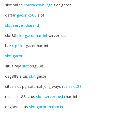
slot online
rivieranewburgh
slot gacor
daftar
gacor x500
slot
slot server thailand
slot88
slot gacor hari ini
server luar
live
rtp slot
gacor hari ini
slot gacor
situs raja
slot
osg888
osg888 situs
slot
gacor
situs slot pg soft mahjong ways
rusiaslot88
rusia slot88 situs
slot server rusia
hari ini
osg888 situs
slot gacor malam ini