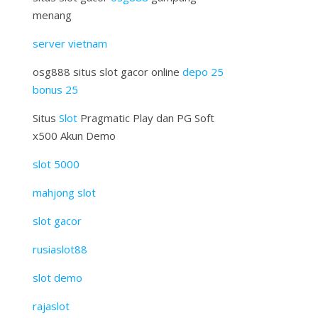
menang
server vietnam
osg888 situs slot gacor online
depo 25
bonus 25
Situs
Slot
Pragmatic Play dan PG Soft
x500 Akun Demo
slot 5000
mahjong slot
slot gacor
rusiaslot88
slot demo
rajaslot