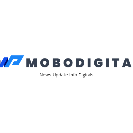
News Update Info Digitals