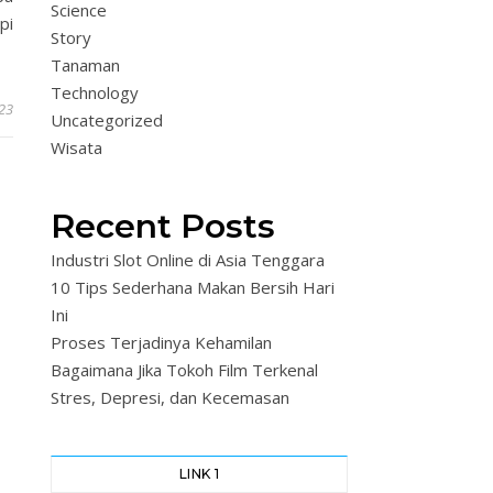
Science
pi
Story
Tanaman
Technology
23
Uncategorized
Wisata
Recent Posts
Industri Slot Online di Asia Tenggara
10 Tips Sederhana Makan Bersih Hari
Ini
Proses Terjadinya Kehamilan
Bagaimana Jika Tokoh Film Terkenal
Stres, Depresi, dan Kecemasan
LINK 1