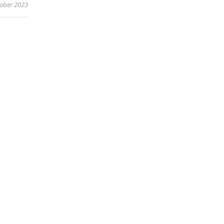
tober 2023