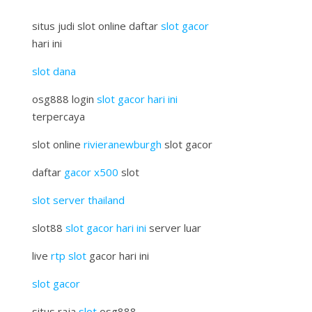
situs judi slot online daftar
slot gacor
hari ini
slot dana
osg888 login
slot gacor hari ini
terpercaya
slot online
rivieranewburgh
slot gacor
daftar
gacor x500
slot
slot server thailand
slot88
slot gacor hari ini
server luar
live
rtp slot
gacor hari ini
slot gacor
situs raja
slot
osg888