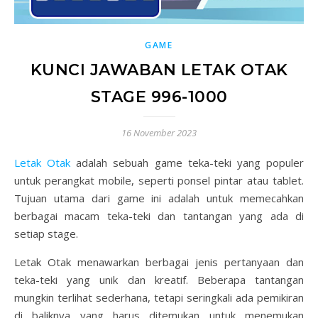
GAME
KUNCI JAWABAN LETAK OTAK
STAGE 996-1000
16 November 2023
Letak Otak
adalah sebuah game teka-teki yang populer
untuk perangkat mobile, seperti ponsel pintar atau tablet.
Tujuan utama dari game ini adalah untuk memecahkan
berbagai macam teka-teki dan tantangan yang ada di
setiap stage.
Letak Otak menawarkan berbagai jenis pertanyaan dan
teka-teki yang unik dan kreatif. Beberapa tantangan
mungkin terlihat sederhana, tetapi seringkali ada pemikiran
di baliknya yang harus ditemukan untuk menemukan