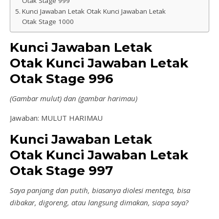
Otak Stage 999
Kunci Jawaban Letak Otak Kunci Jawaban Letak
Otak Stage 1000
Kunci Jawaban Letak
Otak Kunci Jawaban Letak
Otak Stage 996
(Gambar mulut) dan (gambar harimau)
Jawaban: MULUT HARIMAU
Kunci Jawaban Letak
Otak Kunci Jawaban Letak
Otak Stage 997
Saya panjang dan putih, biasanya diolesi mentega, bisa
dibakar, digoreng, atau langsung dimakan, siapa saya?