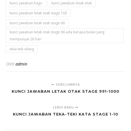
kunci jawaban hago
kunci jawaban letak otak
kunci jawaban letak otak stage 103
kunci jawaban letak otak stage 66
kunci jawaban letak otak stage 66 ada berapa bulan yang
mempunyai 28 hari
teka teki silang
Oleh
admin
SEBELUMNYA
KUNCI JAWABAN LETAK OTAK STAGE 991-1000
LEBIH BARU
KUNCI JAWABAN TEKA-TEKI KATA STAGE 1-10