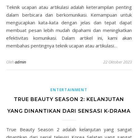
Teknik ucapan atau artikulasi adalah keterampilan penting
dalam berbicara dan berkomunikasi. Kemampuan untuk
mengucapkan kata-kata dengan jelas dan tepat dapat
membuat pesan lebih mudah dipahami dan meningkatkan
efektivitas komunikasi. Dalam artikel ini, kami akan
membahas pentingnya teknik ucapan atau artikulasi…
Oleh
admin
22 Oktober 2023
ENTERTAINMENT
TRUE BEAUTY SEASON 2: KELANJUTAN
YANG DINANTIKAN DARI SENSASI K-DRAMA
True Beauty Season 2 adalah kelanjutan yang sangat
dinantikan dari serial televisi Korea Selatan yang sangat