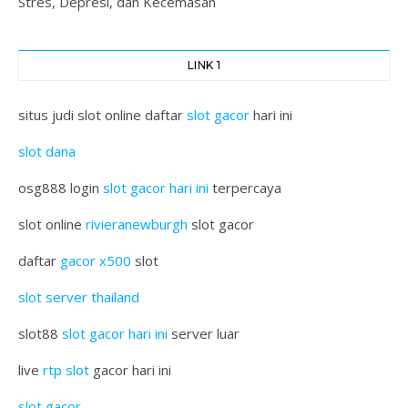
Stres, Depresi, dan Kecemasan
LINK 1
situs judi slot online daftar
slot gacor
hari ini
slot dana
osg888 login
slot gacor hari ini
terpercaya
slot online
rivieranewburgh
slot gacor
daftar
gacor x500
slot
slot server thailand
slot88
slot gacor hari ini
server luar
live
rtp slot
gacor hari ini
slot gacor