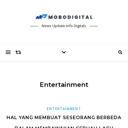
News Update Info Digitals
Entertainment
ENTERTAINMENT
HAL YANG MEMBUAT SESEORANG BERBEDA