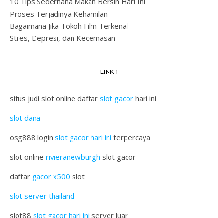
10 Tips Sederhana Makan Bersih Hari Ini
Proses Terjadinya Kehamilan
Bagaimana Jika Tokoh Film Terkenal
Stres, Depresi, dan Kecemasan
LINK 1
situs judi slot online daftar
slot gacor
hari ini
slot dana
osg888 login
slot gacor hari ini
terpercaya
slot online
rivieranewburgh
slot gacor
daftar
gacor x500
slot
slot server thailand
slot88
slot gacor hari ini
server luar