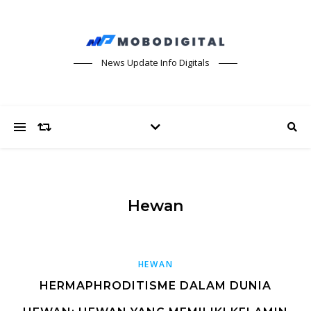
News Update Info Digitals
Hewan
HEWAN
HERMAPHRODITISME DALAM DUNIA