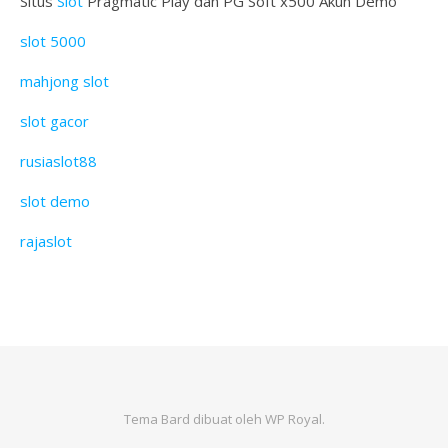
Situs
Slot
Pragmatic Play dan PG Soft x500 Akun Demo
slot 5000
mahjong slot
slot gacor
rusiaslot88
slot demo
rajaslot
Tema Bard dibuat oleh
WP Royal
.