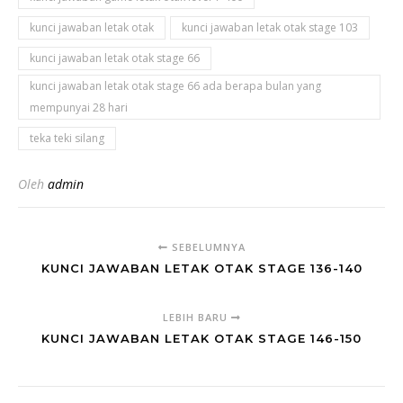
kunci jawaban letak otak
kunci jawaban letak otak stage 103
kunci jawaban letak otak stage 66
kunci jawaban letak otak stage 66 ada berapa bulan yang
mempunyai 28 hari
teka teki silang
Oleh
admin
SEBELUMNYA
KUNCI JAWABAN LETAK OTAK STAGE 136-140
LEBIH BARU
KUNCI JAWABAN LETAK OTAK STAGE 146-150