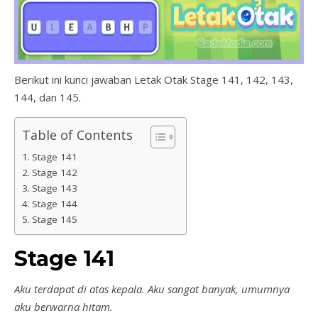
Berikut ini kunci jawaban Letak Otak Stage 141, 142, 143,
144, dan 145.
Table of Contents
Stage 141
Stage 142
Stage 143
Stage 144
Stage 145
Stage 141
Aku terdapat di atas kepala. Aku sangat banyak, umumnya
aku berwarna hitam.