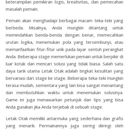
keterampilan pemikiran logis, kreativitas, dan pemecahan
masalah pemain.
Pemain akan menghadapi berbagai macam teka-teki yang
berbeda. Misalnya, Anda mungkin ditantang untuk
memindahkan benda-benda dengan benar, memecahkan
urutan logika, menemukan pola yang tersembunyi, atau
memanfaatkan fitur-fitur unik pada layar sentuh perangkat
Anda. Beberapa stage memerlukan pemain untuk berpikir di
luar kotak dan mencari solusi yang tidak biasa. Salah satu
daya tarik utama Letak Otak adalah tingkat kesulitan yang
bervariasi dari stage ke stage. Beberapa teka-teki mungkin
terasa mudah, sementara yang lain bisa sangat menantang
dan membutuhkan waktu untuk menemukan solusinya.
Game ini juga menawarkan petunjuk dan tips yang bisa
Anda gunakan jika Anda terjebak di sebuah stage.
Letak Otak memiliki antarmuka yang sederhana dan grafis
yang menarik. Permainannya juga sering diiringi oleh