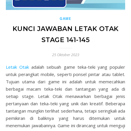
GAME
KUNCI JAWABAN LETAK OTAK
STAGE 141-145
25 Oktober 2023
Letak Otak
adalah sebuah game teka-teki yang populer
untuk perangkat mobile, seperti ponsel pintar atau tablet.
Tujuan utama dari game ini adalah untuk memecahkan
berbagai macam teka-teki dan tantangan yang ada di
setiap stage. Letak Otak menawarkan berbagai jenis
pertanyaan dan teka-teki yang unik dan kreatif. Beberapa
tantangan mungkin terlihat sederhana, tetapi seringkali ada
pemikiran di baliknya yang harus ditemukan untuk
menemukan jawabannya. Game ini dirancang untuk menguji