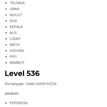
TELINGA
UBAN
MULUT
GIGI
KEPALA
ALIS
LIDAH
MATA
HIDUNG
PIPI
RAMBUT
Level 536
Pertanyaan : DARI OVEN PIZZA
Jawaban :
PEPERONI