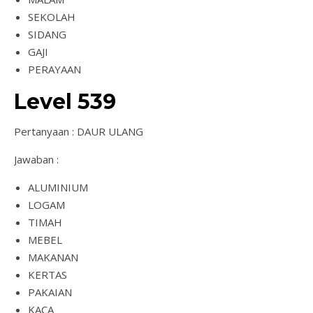
SEKOLAH
SIDANG
GAJI
PERAYAAN
Level 539
Pertanyaan : DAUR ULANG
Jawaban :
ALUMINIUM
LOGAM
TIMAH
MEBEL
MAKANAN
KERTAS
PAKAIAN
KACA