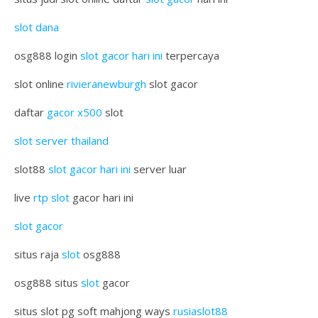
slot dana
osg888 login
slot gacor hari ini
terpercaya
slot online
rivieranewburgh
slot gacor
daftar
gacor x500
slot
slot server thailand
slot88
slot gacor hari ini
server luar
live
rtp slot
gacor hari ini
slot gacor
situs raja
slot
osg888
osg888 situs
slot
gacor
situs slot pg soft mahjong ways
rusiaslot88