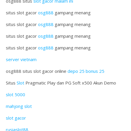
osg888 situs
slot gacor malam ini
situs slot gacor
osg888
gampang menang
situs slot gacor
osg888
gampang menang
situs slot gacor
osg888
gampang menang
situs slot gacor
osg888
gampang menang
server vietnam
osg888 situs slot gacor online
depo 25 bonus 25
Situs
Slot
Pragmatic Play dan PG Soft x500 Akun Demo
slot 5000
mahjong slot
slot gacor
rusiaslot88