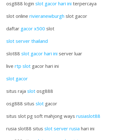
osg888 login
slot gacor hari ini
terpercaya
slot online
rivieranewburgh
slot gacor
daftar
gacor x500
slot
slot server thailand
slot88
slot gacor hari ini
server luar
live
rtp slot
gacor hari ini
slot gacor
situs raja
slot
osg888
osg888 situs
slot
gacor
situs slot pg soft mahjong ways
rusiaslot88
rusia slot88 situs
slot server rusia
hari ini