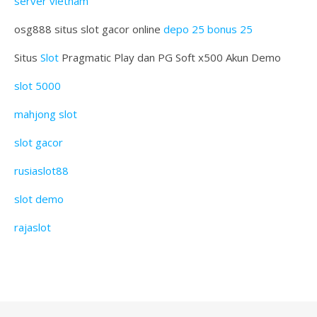
server vietnam
osg888 situs slot gacor online
depo 25 bonus 25
Situs
Slot
Pragmatic Play dan PG Soft x500 Akun Demo
slot 5000
mahjong slot
slot gacor
rusiaslot88
slot demo
rajaslot