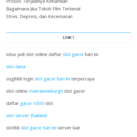
Proses Terjadinya Kehamilan
Bagaimana Jika Tokoh Film Terkenal
Stres, Depresi, dan Kecemasan
LINK 1
situs judi slot online daftar
slot gacor
hari ini
slot dana
osg888 login
slot gacor hari ini
terpercaya
slot online
rivieranewburgh
slot gacor
daftar
gacor x500
slot
slot server thailand
slot88
slot gacor hari ini
server luar