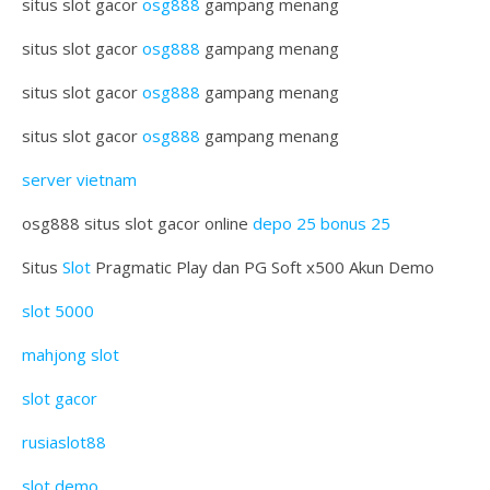
situs slot gacor
osg888
gampang menang
situs slot gacor
osg888
gampang menang
situs slot gacor
osg888
gampang menang
situs slot gacor
osg888
gampang menang
server vietnam
osg888 situs slot gacor online
depo 25 bonus 25
Situs
Slot
Pragmatic Play dan PG Soft x500 Akun Demo
slot 5000
mahjong slot
slot gacor
rusiaslot88
slot demo