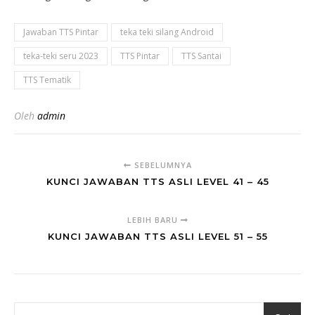
Jawaban TTS Pintar
teka teki silang Android
teka-teki seru 2023
TTS Pintar
TTS Santai
TTS Tematik
Oleh
admin
SEBELUMNYA
KUNCI JAWABAN TTS ASLI LEVEL 41 – 45
LEBIH BARU
KUNCI JAWABAN TTS ASLI LEVEL 51 – 55