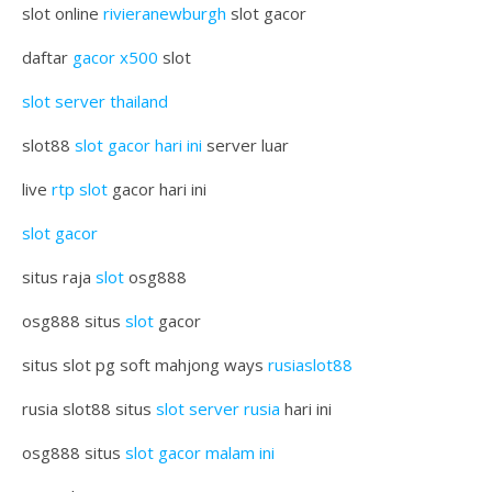
slot online
rivieranewburgh
slot gacor
daftar
gacor x500
slot
slot server thailand
slot88
slot gacor hari ini
server luar
live
rtp slot
gacor hari ini
slot gacor
situs raja
slot
osg888
osg888 situs
slot
gacor
situs slot pg soft mahjong ways
rusiaslot88
rusia slot88 situs
slot server rusia
hari ini
osg888 situs
slot gacor malam ini