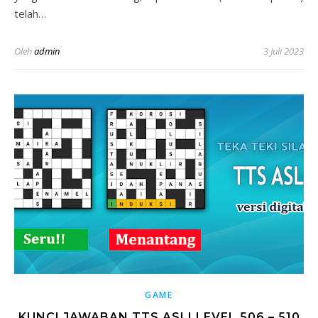
telah…
Oleh
admin
3 Juli 2023
GAME
KUNCI JAWABAN TTS ASLI LEVEL 506 – 510