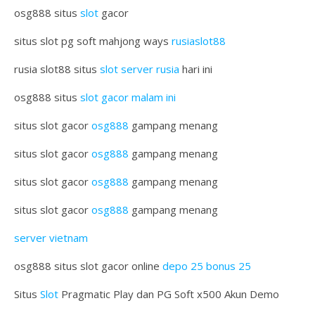
osg888 situs
slot
gacor
situs slot pg soft mahjong ways
rusiaslot88
rusia slot88 situs
slot server rusia
hari ini
osg888 situs
slot gacor malam ini
situs slot gacor
osg888
gampang menang
situs slot gacor
osg888
gampang menang
situs slot gacor
osg888
gampang menang
situs slot gacor
osg888
gampang menang
server vietnam
osg888 situs slot gacor online
depo 25 bonus 25
Situs
Slot
Pragmatic Play dan PG Soft x500 Akun Demo