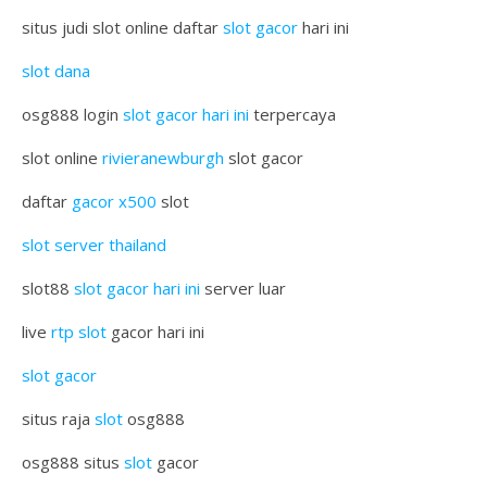
situs judi slot online daftar
slot gacor
hari ini
slot dana
osg888 login
slot gacor hari ini
terpercaya
slot online
rivieranewburgh
slot gacor
daftar
gacor x500
slot
slot server thailand
slot88
slot gacor hari ini
server luar
live
rtp slot
gacor hari ini
slot gacor
situs raja
slot
osg888
osg888 situs
slot
gacor