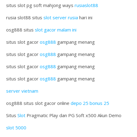
situs slot pg soft mahjong ways
rusiaslot88
rusia slot88 situs
slot server rusia
hari ini
osg888 situs
slot gacor malam ini
situs slot gacor
osg888
gampang menang
situs slot gacor
osg888
gampang menang
situs slot gacor
osg888
gampang menang
situs slot gacor
osg888
gampang menang
server vietnam
osg888 situs slot gacor online
depo 25 bonus 25
Situs
Slot
Pragmatic Play dan PG Soft x500 Akun Demo
slot 5000