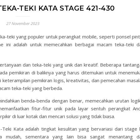
EKA-TEKI KATA STAGE 421-430
27 November 2023
a-teki yang populer untuk perangkat mobile, seperti ponsel pint
me ini adalah untuk memecahkan berbagai macam teka-teki d
rtanyaan dan teka-teki yang unik dan kreatif. Beberapa tantang
li ada pemikiran di baliknya yang harus ditemukan untuk menemuk
 keterampilan pemikiran logis, kreativitas, dan pemecahan masal
cam teka-teki yang berbeda.
mindahkan benda-benda dengan benar, memecahkan urutan logik
anfaatkan fitur-fitur unik pada layar sentuh perangkat And
ir di luar kotak dan mencari solusi yang tidak biasa.
Teki Kata adalah tingkat kesulitan yang bervariasi dari stage 
asa mudah, sementara yang lain bisa sangat menantang d