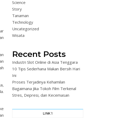
Science
Story
Tanaman
Technology
Uncategorized
ar
Wisata
an
Recent Posts
an
an
Industri Slot Online di Asia Tenggara
ah
10 Tips Sederhana Makan Bersih Hari
Ini
Proses Terjadinya Kehamilan
a,
Bagaimana Jika Tokoh Film Terkenal
a.
Stres, Depresi, dan Kecemasan
ke
LINK 1
an