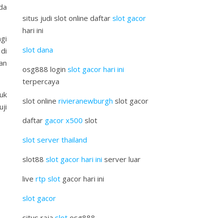
da
situs judi slot online daftar
slot gacor
hari ini
gi
slot dana
di
an
osg888 login
slot gacor hari ini
terpercaya
uk
slot online
rivieranewburgh
slot gacor
ji
daftar
gacor x500
slot
slot server thailand
slot88
slot gacor hari ini
server luar
live
rtp slot
gacor hari ini
slot gacor
situs raja
slot
osg888