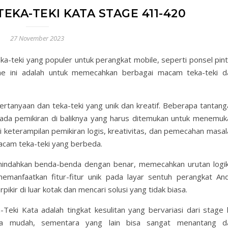
EKA-TEKI KATA STAGE 411-420
27 November 2023
a-teki yang populer untuk perangkat mobile, seperti ponsel pint
me ini adalah untuk memecahkan berbagai macam teka-teki d
rtanyaan dan teka-teki yang unik dan kreatif. Beberapa tantang
li ada pemikiran di baliknya yang harus ditemukan untuk menemuk
 keterampilan pemikiran logis, kreativitas, dan pemecahan masal
cam teka-teki yang berbeda.
mindahkan benda-benda dengan benar, memecahkan urutan logik
anfaatkan fitur-fitur unik pada layar sentuh perangkat And
ir di luar kotak dan mencari solusi yang tidak biasa.
Teki Kata adalah tingkat kesulitan yang bervariasi dari stage 
asa mudah, sementara yang lain bisa sangat menantang d