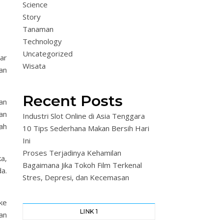
Science
Story
Tanaman
Technology
Uncategorized
ar
Wisata
an
Recent Posts
an
an
Industri Slot Online di Asia Tenggara
ah
10 Tips Sederhana Makan Bersih Hari
Ini
Proses Terjadinya Kehamilan
a,
Bagaimana Jika Tokoh Film Terkenal
a.
Stres, Depresi, dan Kecemasan
ke
LINK 1
an