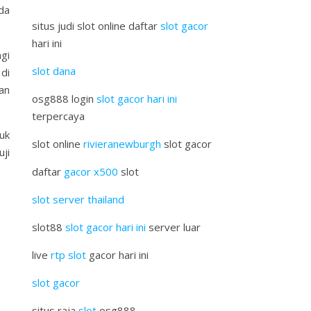
da
situs judi slot online daftar
slot gacor
hari ini
gi
slot dana
di
an
osg888 login
slot gacor hari ini
terpercaya
uk
slot online
rivieranewburgh
slot gacor
ji
daftar
gacor x500
slot
slot server thailand
slot88
slot gacor hari ini
server luar
live
rtp slot
gacor hari ini
slot gacor
situs raja
slot
osg888