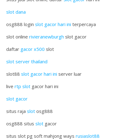
slot dana
osg888 login
slot gacor hari ini
terpercaya
slot online
rivieranewburgh
slot gacor
daftar
gacor x500
slot
slot server thailand
slot88
slot gacor hari ini
server luar
live
rtp slot
gacor hari ini
slot gacor
situs raja
slot
osg888
osg888 situs
slot
gacor
situs slot pg soft mahjong ways
rusiaslot88