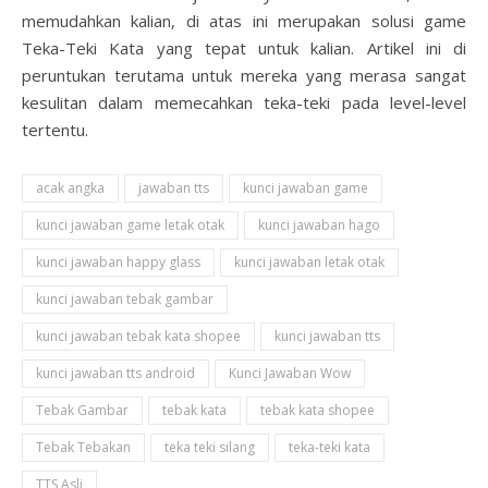
memudahkan kalian, di atas ini merupakan solusi game
Teka-Teki Kata yang tepat untuk kalian. Artikel ini di
peruntukan terutama untuk mereka yang merasa sangat
kesulitan dalam memecahkan teka-teki pada level-level
tertentu.
acak angka
jawaban tts
kunci jawaban game
kunci jawaban game letak otak
kunci jawaban hago
kunci jawaban happy glass
kunci jawaban letak otak
kunci jawaban tebak gambar
kunci jawaban tebak kata shopee
kunci jawaban tts
kunci jawaban tts android
Kunci Jawaban Wow
Tebak Gambar
tebak kata
tebak kata shopee
Tebak Tebakan
teka teki silang
teka-teki kata
TTS Asli