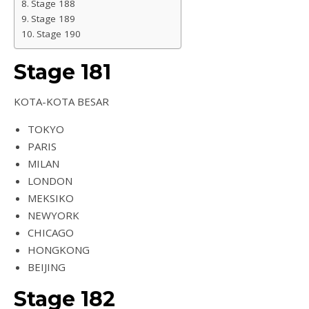
Stage 188
Stage 189
Stage 190
Stage 181
KOTA-KOTA BESAR
TOKYO
PARIS
MILAN
LONDON
MEKSIKO
NEWYORK
CHICAGO
HONGKONG
BEIJING
Stage 182