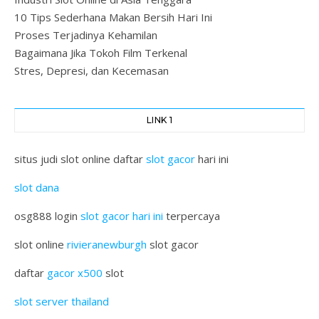
10 Tips Sederhana Makan Bersih Hari Ini
Proses Terjadinya Kehamilan
Bagaimana Jika Tokoh Film Terkenal
Stres, Depresi, dan Kecemasan
LINK 1
situs judi slot online daftar
slot gacor
hari ini
slot dana
osg888 login
slot gacor hari ini
terpercaya
slot online
rivieranewburgh
slot gacor
daftar
gacor x500
slot
slot server thailand