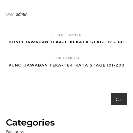
Oleh
admin
SEBELUMNYA
KUNCI JAWABAN TEKA-TEKI KATA STAGE 171-180
LEBIH BARU
KUNCI JAWABAN TEKA-TEKI KATA STAGE 191-200
Cari
Categories
Business