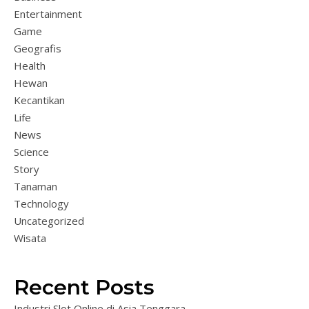
Entertainment
Game
Geografis
Health
Hewan
Kecantikan
Life
News
Science
Story
Tanaman
Technology
Uncategorized
Wisata
Recent Posts
Industri Slot Online di Asia Tenggara