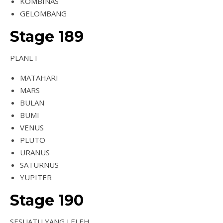
KOMBINAS
GELOMBANG
Stage 189
PLANET
MATAHARI
MARS
BULAN
BUMI
VENUS
PLUTO
URANUS
SATURNUS
YUPITER
Stage 190
SESUATU YANG LELEH