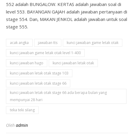
552 adalah BUNGALOW. KERTAS adalah jawaban soal di
level 553. BAYANGAN GAJAH adalah jawaban pertanyaan di
stage 554. Dan, MAKAN JENKOL adalah jawaban untuk soal
stage 555.
acak angka
jawaban tts
kunci jawaban game letak otak
kunci jawaban game letak otak level 1-400
kunci jawaban hago
kunci jawaban letak otak
kunci jawaban letak otak stage 103
kunci jawaban letak otak stage 66
kunci jawaban letak otak stage 66 ada berapa bulan yang
mempunyai 28 hari
teka teki silang
Oleh
admin