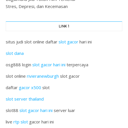
Stres, Depresi, dan Kecemasan
LINK 1
situs judi slot online daftar
slot gacor
hari ini
slot dana
osg888 login
slot gacor hari ini
terpercaya
slot online
rivieranewburgh
slot gacor
daftar
gacor x500
slot
slot server thailand
slot88
slot gacor hari ini
server luar
live
rtp slot
gacor hari ini