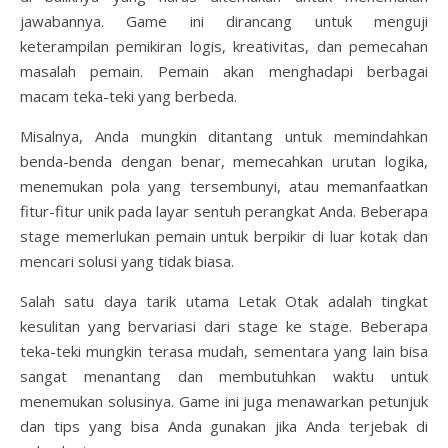
jawabannya. Game ini dirancang untuk menguji
keterampilan pemikiran logis, kreativitas, dan pemecahan
masalah pemain. Pemain akan menghadapi berbagai
macam teka-teki yang berbeda.
Misalnya, Anda mungkin ditantang untuk memindahkan
benda-benda dengan benar, memecahkan urutan logika,
menemukan pola yang tersembunyi, atau memanfaatkan
fitur-fitur unik pada layar sentuh perangkat Anda. Beberapa
stage memerlukan pemain untuk berpikir di luar kotak dan
mencari solusi yang tidak biasa.
Salah satu daya tarik utama Letak Otak adalah tingkat
kesulitan yang bervariasi dari stage ke stage. Beberapa
teka-teki mungkin terasa mudah, sementara yang lain bisa
sangat menantang dan membutuhkan waktu untuk
menemukan solusinya. Game ini juga menawarkan petunjuk
dan tips yang bisa Anda gunakan jika Anda terjebak di