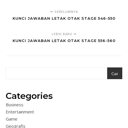
SEBELUMNYA
KUNCI JAWABAN LETAK OTAK STAGE 546-550
LEBIH BARU
KUNCI JAWABAN LETAK OTAK STAGE 556-560
Cari
Categories
Business
Entertainment
Game
Geografis