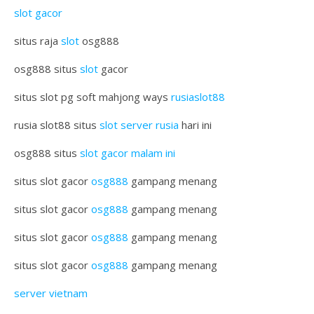
slot gacor
situs raja
slot
osg888
osg888 situs
slot
gacor
situs slot pg soft mahjong ways
rusiaslot88
rusia slot88 situs
slot server rusia
hari ini
osg888 situs
slot gacor malam ini
situs slot gacor
osg888
gampang menang
situs slot gacor
osg888
gampang menang
situs slot gacor
osg888
gampang menang
situs slot gacor
osg888
gampang menang
server vietnam