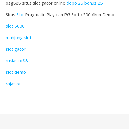
osg888 situs slot gacor online
depo 25 bonus 25
Situs
Slot
Pragmatic Play dan PG Soft x500 Akun Demo
slot 5000
mahjong slot
slot gacor
rusiaslot88
slot demo
rajaslot