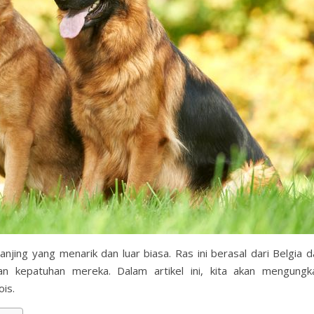
anjing yang menarik dan luar biasa. Ras ini berasal dari Belgia 
an kepatuhan mereka. Dalam artikel ini, kita akan mengungk
is.