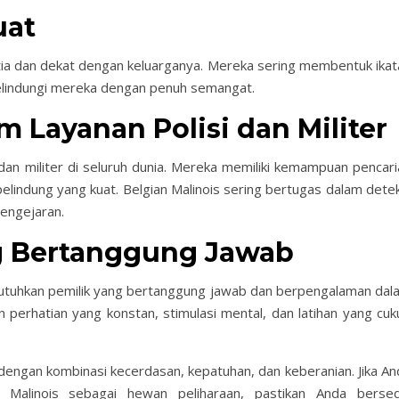
uat
etia dan dekat dengan keluarganya. Mereka sering membentuk ikat
elindungi mereka dengan penuh semangat.
 Layanan Polisi dan Militer
 dan militer di seluruh dunia. Mereka memiliki kemampuan pencari
 pelindung yang kuat. Belgian Malinois sering bertugas dalam dete
pengejaran.
g Bertanggung Jawab
butuhkan pemilik yang bertanggung jawab dan berpengalaman dal
erhatian yang konstan, stimulasi mental, dan latihan yang cuk
dengan kombinasi kecerdasan, kepatuhan, dan keberanian. Jika An
 Malinois sebagai hewan peliharaan, pastikan Anda bersed