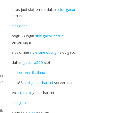
situs judi slot online daftar
slot gacor
hari ini
slot dana
osg888 login
slot gacor hari ini
terpercaya
slot online
rivieranewburgh
slot gacor
daftar
gacor x500
slot
slot server thailand
nal
ka
slot88
slot gacor hari ini
server luar
live
rtp slot
gacor hari ini
slot gacor
ki
situs raja
slot
osg888