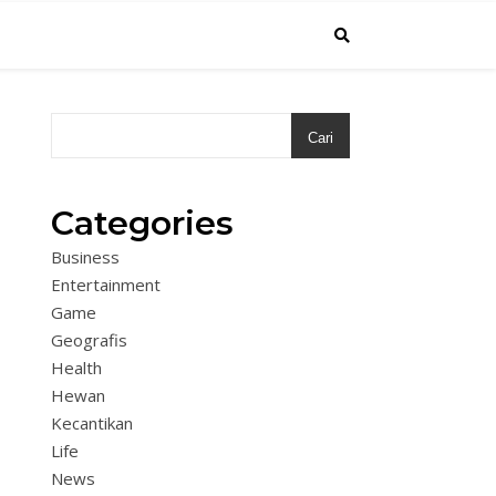
Cari
Categories
Business
Entertainment
Game
Geografis
Health
Hewan
Kecantikan
Life
News