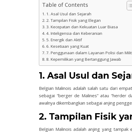
Table of Contents
1. Asal Usul dan Sejarah
2. Tampilan Fisik yang Elegan
3. Kecepatan dan Kekuatan Luar Biasa
4. Inteligensia dan Keberanian
5. Energik dan Aktif
6. Kesetiaan yang Kuat
7. Penggunaan dalam Layanan Polisi dan Milit
8. Kepemilikan yang Bertanggung Jawab
1. Asal Usul dan Sej
Belgian Malinois adalah salah satu dari empat 
sebagai “berger de Malines” atau “herder da
awalnya dikembangkan sebagai anjing pengg
2. Tampilan Fisik y
Belgian Malinois adalah anjing yang tampak 