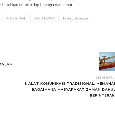
butuhkan untuk hidup bahagia dan sehat.
ANJING VIRAL
DUNIA HEWAN
Fakta unik hewan
 DALAM
LEBIH BAR
8 ALAT KOMUNIKASI TRADISIONAL: MEMAHA
BAGAIMANA MASYARAKAT ZAMAN DAHU
BERINTERAK