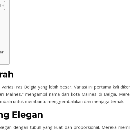
er
arah
variasi ras Belgia yang lebih besar. Variasi ini pertama kali dike
ri Malines,” mengambil nama dari kota Malines di Belgia. Mere
embala untuk membantu menggembalakan dan menjaga ternak.
ang Elegan
elegan dengan tubuh yang kuat dan proporsional. Mereka memili