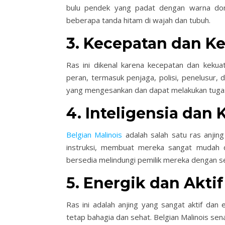
bulu pendek yang padat dengan warna dom
beberapa tanda hitam di wajah dan tubuh.
3. Kecepatan dan Ke
Ras ini dikenal karena kecepatan dan kekua
peran, termasuk penjaga, polisi, penelusur, d
yang mengesankan dan dapat melakukan tugas
4. Inteligensia dan
Belgian Malinois
adalah salah satu ras anjin
instruksi, membuat mereka sangat mudah di
bersedia melindungi pemilik mereka dengan se
5. Energik dan Aktif
Ras ini adalah anjing yang sangat aktif dan
tetap bahagia dan sehat. Belgian Malinois sen