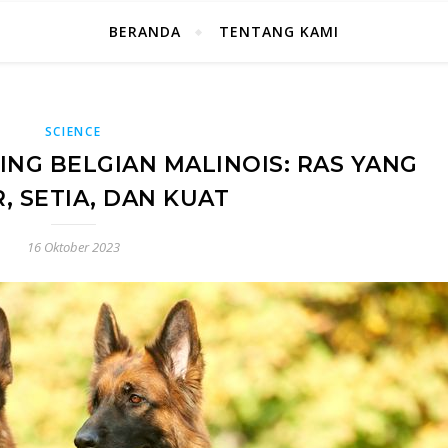
BERANDA
TENTANG KAMI
SCIENCE
ING BELGIAN MALINOIS: RAS YANG
, SETIA, DAN KUAT
16 Oktober 2023