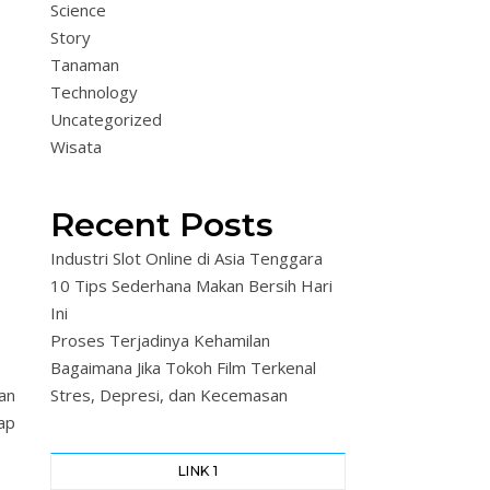
Science
Story
Tanaman
Technology
Uncategorized
Wisata
Recent Posts
Industri Slot Online di Asia Tenggara
10 Tips Sederhana Makan Bersih Hari
Ini
Proses Terjadinya Kehamilan
Bagaimana Jika Tokoh Film Terkenal
dan
Stres, Depresi, dan Kecemasan
ap
LINK 1