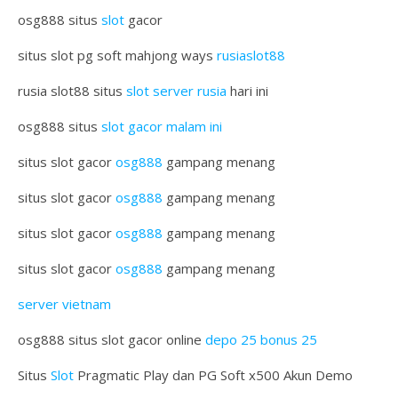
osg888 situs
slot
gacor
situs slot pg soft mahjong ways
rusiaslot88
rusia slot88 situs
slot server rusia
hari ini
osg888 situs
slot gacor malam ini
situs slot gacor
osg888
gampang menang
situs slot gacor
osg888
gampang menang
situs slot gacor
osg888
gampang menang
situs slot gacor
osg888
gampang menang
server vietnam
osg888 situs slot gacor online
depo 25 bonus 25
Situs
Slot
Pragmatic Play dan PG Soft x500 Akun Demo