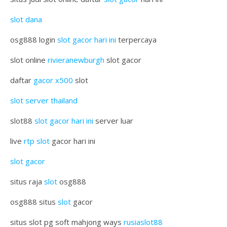
slot dana
osg888 login
slot gacor hari ini
terpercaya
slot online
rivieranewburgh
slot gacor
daftar
gacor x500
slot
slot server thailand
slot88
slot gacor hari ini
server luar
live
rtp slot
gacor hari ini
slot gacor
situs raja
slot
osg888
osg888 situs
slot
gacor
situs slot pg soft mahjong ways
rusiaslot88