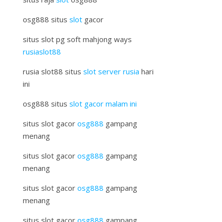
osg888 situs
slot
gacor
situs slot pg soft mahjong ways
rusiaslot88
rusia slot88 situs
slot server rusia
hari
ini
osg888 situs
slot gacor malam ini
situs slot gacor
osg888
gampang
menang
situs slot gacor
osg888
gampang
menang
situs slot gacor
osg888
gampang
menang
situs slot gacor
osg888
gampang