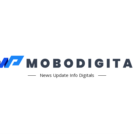
News Update Info Digitals