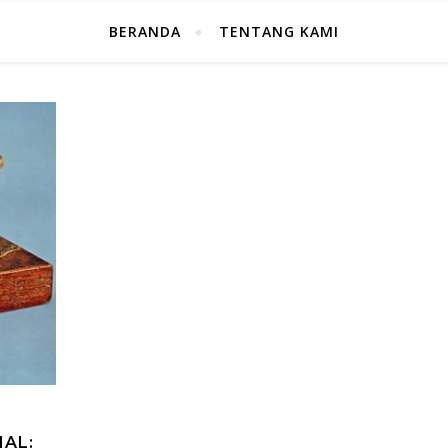
BERANDA
TENTANG KAMI
NAL: