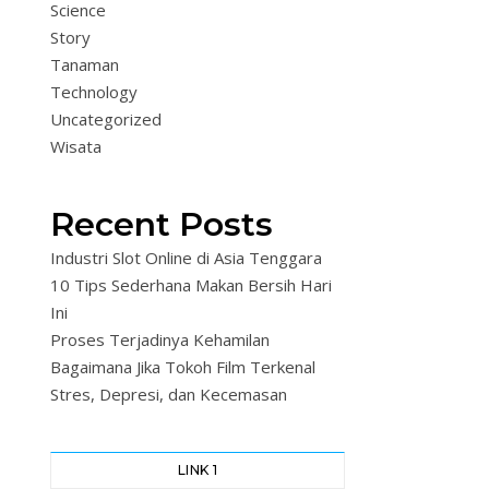
Science
Story
Tanaman
Technology
Uncategorized
Wisata
Recent Posts
Industri Slot Online di Asia Tenggara
10 Tips Sederhana Makan Bersih Hari
Ini
Proses Terjadinya Kehamilan
Bagaimana Jika Tokoh Film Terkenal
Stres, Depresi, dan Kecemasan
LINK 1