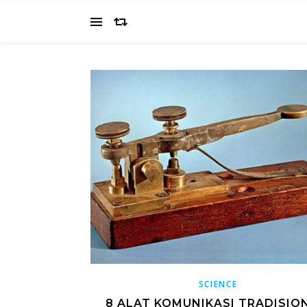
SCIENCE
8 ALAT KOMUNIKASI TRADISIO