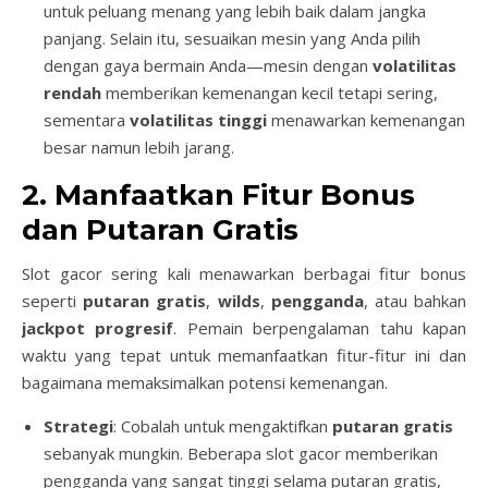
untuk peluang menang yang lebih baik dalam jangka
panjang. Selain itu, sesuaikan mesin yang Anda pilih
dengan gaya bermain Anda—mesin dengan
volatilitas
rendah
memberikan kemenangan kecil tetapi sering,
sementara
volatilitas tinggi
menawarkan kemenangan
besar namun lebih jarang.
2. Manfaatkan Fitur Bonus
dan Putaran Gratis
Slot gacor sering kali menawarkan berbagai fitur bonus
seperti
putaran gratis
,
wilds
,
pengganda
, atau bahkan
jackpot progresif
. Pemain berpengalaman tahu kapan
waktu yang tepat untuk memanfaatkan fitur-fitur ini dan
bagaimana memaksimalkan potensi kemenangan.
Strategi
: Cobalah untuk mengaktifkan
putaran gratis
sebanyak mungkin. Beberapa slot gacor memberikan
pengganda yang sangat tinggi selama putaran gratis,