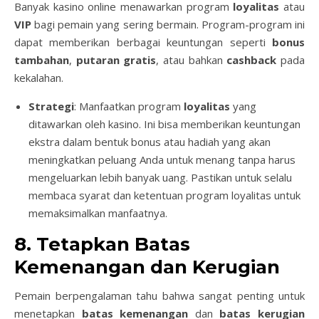
Banyak kasino online menawarkan program
loyalitas
atau
VIP
bagi pemain yang sering bermain. Program-program ini
dapat memberikan berbagai keuntungan seperti
bonus
tambahan
,
putaran gratis
, atau bahkan
cashback
pada
kekalahan.
Strategi
: Manfaatkan program
loyalitas
yang
ditawarkan oleh kasino. Ini bisa memberikan keuntungan
ekstra dalam bentuk bonus atau hadiah yang akan
meningkatkan peluang Anda untuk menang tanpa harus
mengeluarkan lebih banyak uang. Pastikan untuk selalu
membaca syarat dan ketentuan program loyalitas untuk
memaksimalkan manfaatnya.
8. Tetapkan Batas
Kemenangan dan Kerugian
Pemain berpengalaman tahu bahwa sangat penting untuk
menetapkan
batas kemenangan
dan
batas kerugian