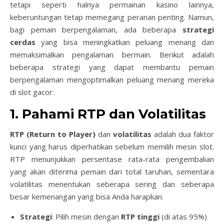
tetapi seperti halnya permainan kasino lainnya,
keberuntungan tetap memegang peranan penting. Namun,
bagi pemain berpengalaman, ada beberapa
strategi
cerdas
yang bisa meningkatkan peluang menang dan
memaksimalkan pengalaman bermain. Berikut adalah
beberapa strategi yang dapat membantu pemain
berpengalaman mengoptimalkan peluang menang mereka
di slot gacor:
1. Pahami RTP dan Volatilitas
RTP (Return to Player)
dan
volatilitas
adalah dua faktor
kunci yang harus diperhatikan sebelum memilih mesin slot.
RTP menunjukkan persentase rata-rata pengembalian
yang akan diterima pemain dari total taruhan, sementara
volatilitas menentukan seberapa sering dan seberapa
besar kemenangan yang bisa Anda harapkan.
Strategi
: Pilih mesin dengan
RTP tinggi
(di atas 95%)