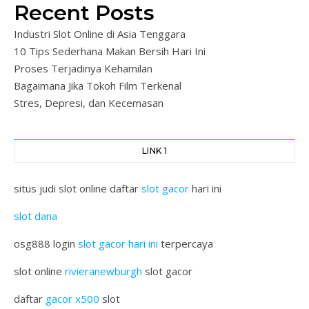
Recent Posts
Industri Slot Online di Asia Tenggara
10 Tips Sederhana Makan Bersih Hari Ini
Proses Terjadinya Kehamilan
Bagaimana Jika Tokoh Film Terkenal
Stres, Depresi, dan Kecemasan
LINK 1
situs judi slot online daftar
slot gacor
hari ini
slot dana
osg888 login
slot gacor hari ini
terpercaya
slot online
rivieranewburgh
slot gacor
daftar
gacor x500
slot