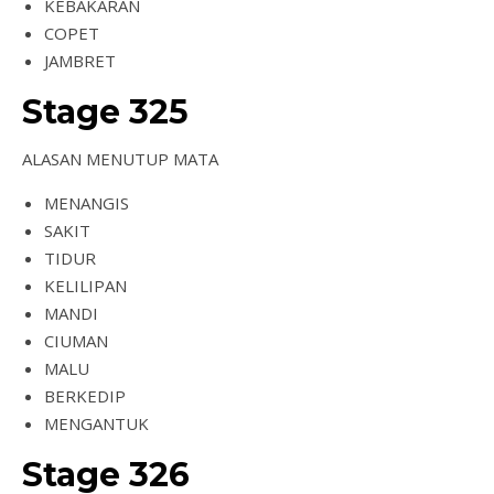
KEBAKARAN
COPET
JAMBRET
Stage 325
ALASAN MENUTUP MATA
MENANGIS
SAKIT
TIDUR
KELILIPAN
MANDI
CIUMAN
MALU
BERKEDIP
MENGANTUK
Stage 326