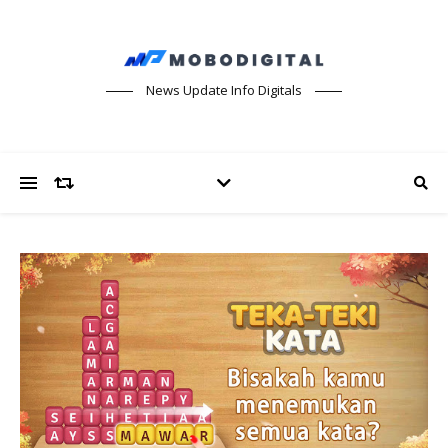
News Update Info Digitals