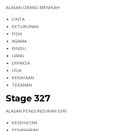
ALASAN ORANG MENIKAH
CINTA
KETURUNAN
FISIK
AGAMA
RINDU
UANG
DIPAKSA
USIA
KEKAYAAN
TEKANAN
Stage 327
ALASAN PENGUNDURAN DIRI
KESEHATAN
PENAWARAN