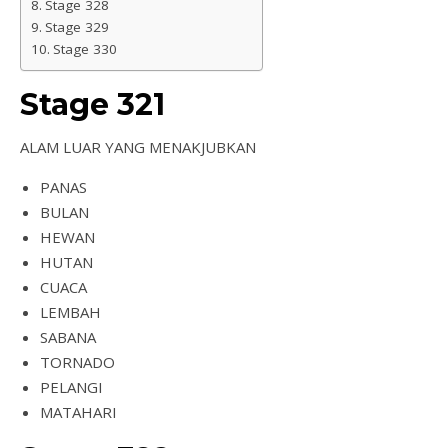
Stage 328
Stage 329
Stage 330
Stage 321
ALAM LUAR YANG MENAKJUBKAN
PANAS
BULAN
HEWAN
HUTAN
CUACA
LEMBAH
SABANA
TORNADO
PELANGI
MATAHARI