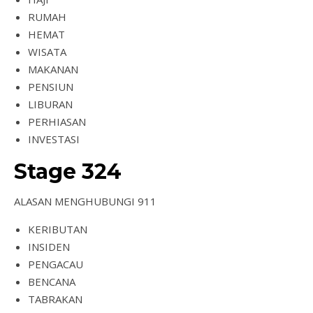
RUMAH
HEMAT
WISATA
MAKANAN
PENSIUN
LIBURAN
PERHIASAN
INVESTASI
Stage 324
ALASAN MENGHUBUNGI 911
KERIBUTAN
INSIDEN
PENGACAU
BENCANA
TABRAKAN