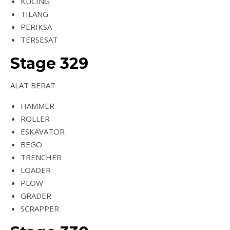
KUCING
TILANG
PERIKSA
TERSESAT
Stage 329
ALAT BERAT
HAMMER
ROLLER
ESKAVATOR
BEGO
TRENCHER
LOADER
PLOW
GRADER
SCRAPPER