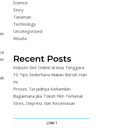
Science
Story
Tanaman
Technology
Uncategorized
an
Wisata
pa
Recent Posts
an
Industri Slot Online di Asia Tenggara
10 Tips Sederhana Makan Bersih Hari
dak
Ini
Proses Terjadinya Kehamilan
Bagaimana Jika Tokoh Film Terkenal
Stres, Depresi, dan Kecemasan
LINK 1