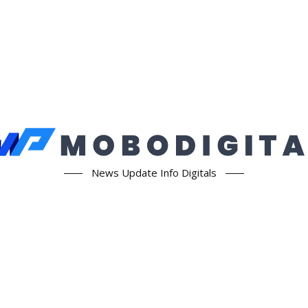
News Update Info Digitals