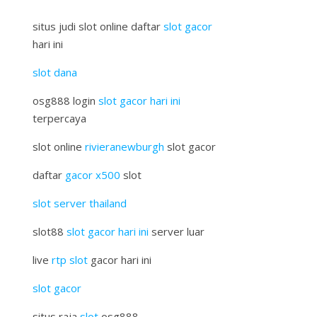
situs judi slot online daftar
slot gacor
hari ini
slot dana
osg888 login
slot gacor hari ini
terpercaya
slot online
rivieranewburgh
slot gacor
daftar
gacor x500
slot
slot server thailand
slot88
slot gacor hari ini
server luar
live
rtp slot
gacor hari ini
slot gacor
situs raja
slot
osg888