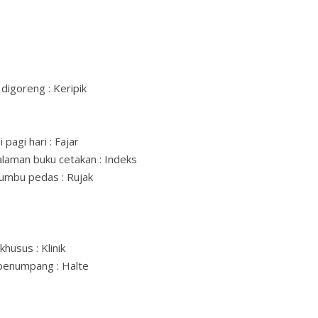
 digoreng : Keripik
pagi hari : Fajar
halaman buku cetakan : Indeks
bumbu pedas : Rujak
usus : Klinik
penumpang : Halte