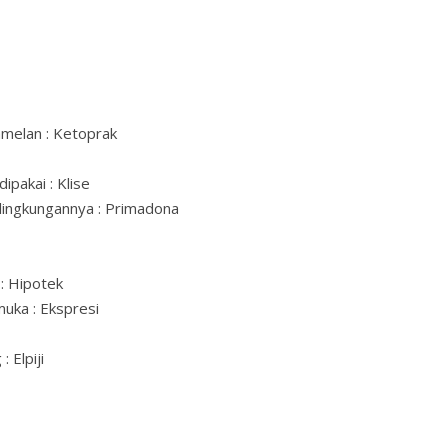
gamelan : Ketoprak
ipakai : Klise
i lingkungannya : Primadona
: Hipotek
uka : Ekspresi
 Elpiji