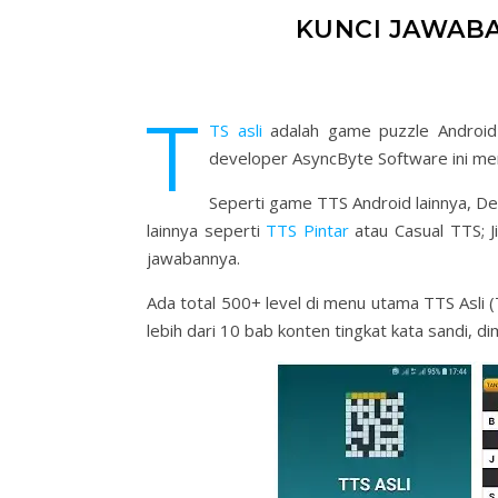
KUNCI JAWABAN
T
TS asli
adalah game puzzle Android 
developer AsyncByte Software ini mer
Seperti game TTS Android lainnya, De
lainnya seperti
TTS Pintar
atau Casual TTS; 
jawabannya.
Ada total 500+ level di menu utama TTS Asli (T
lebih dari 10 bab konten tingkat kata sandi, d