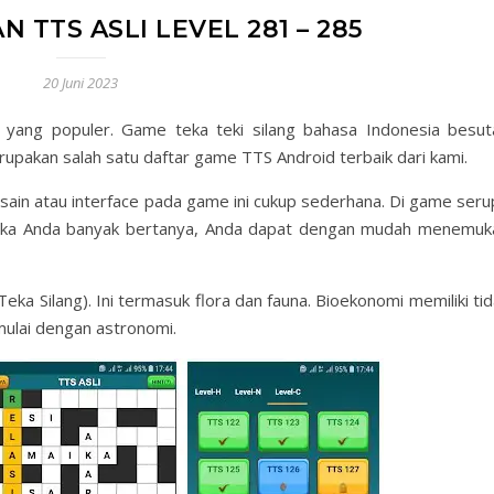
 TTS ASLI LEVEL 281 – 285
20 Juni 2023
yang populer. Game teka teki silang bahasa Indonesia besut
upakan salah satu daftar game TTS Android terbaik dari kami.
sain atau interface pada game ini cukup sederhana. Di game seru
Jika Anda banyak bertanya, Anda dapat dengan mudah menemuk
eka Silang). Ini termasuk flora dan fauna. Bioekonomi memiliki ti
imulai dengan astronomi.