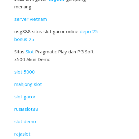
menang
server vietnam
osg888 situs slot gacor online
depo 25
bonus 25
Situs
Slot
Pragmatic Play dan PG Soft
x500 Akun Demo
slot 5000
mahjong slot
slot gacor
rusiaslot88
slot demo
rajaslot