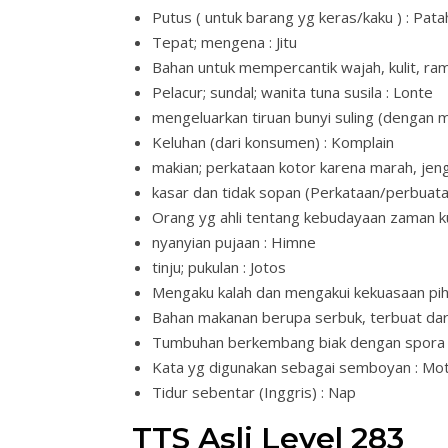
Putus ( untuk barang yg keras/kaku ) : Pata
Tepat; mengena : Jitu
Bahan untuk mempercantik wajah, kulit, ram
Pelacur; sundal; wanita tuna susila : Lonte
mengeluarkan tiruan bunyi suling (dengan mul
Keluhan (dari konsumen) : Komplain
makian; perkataan kotor karena marah, jen
kasar dan tidak sopan (Perkataan/perbuatan
Orang yg ahli tentang kebudayaan zaman k
nyanyian pujaan : Himne
tinju; pukulan : Jotos
Mengaku kalah dan mengakui kekuasaan pih
Bahan makanan berupa serbuk, terbuat dari
Tumbuhan berkembang biak dengan spora 
Kata yg digunakan sebagai semboyan : Mo
Tidur sebentar (Inggris) : Nap
TTS Asli Level 283