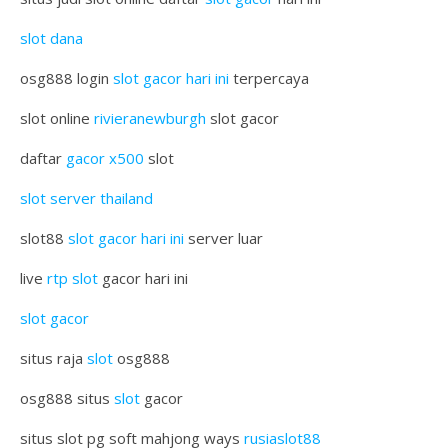
slot dana
osg888 login
slot gacor hari ini
terpercaya
slot online
rivieranewburgh
slot gacor
daftar
gacor x500
slot
slot server thailand
slot88
slot gacor hari ini
server luar
live
rtp slot
gacor hari ini
slot gacor
situs raja
slot
osg888
osg888 situs
slot
gacor
situs slot pg soft mahjong ways
rusiaslot88