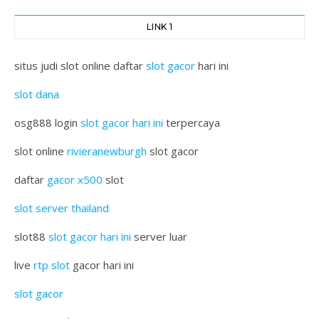
LINK 1
situs judi slot online daftar
slot gacor
hari ini
slot dana
osg888 login
slot gacor hari ini
terpercaya
slot online
rivieranewburgh
slot gacor
daftar
gacor x500
slot
slot server thailand
slot88
slot gacor hari ini
server luar
live
rtp slot
gacor hari ini
slot gacor