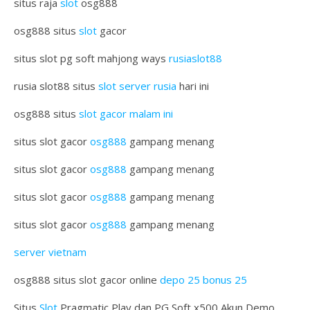
situs raja
slot
osg888
osg888 situs
slot
gacor
situs slot pg soft mahjong ways
rusiaslot88
rusia slot88 situs
slot server rusia
hari ini
osg888 situs
slot gacor malam ini
situs slot gacor
osg888
gampang menang
situs slot gacor
osg888
gampang menang
situs slot gacor
osg888
gampang menang
situs slot gacor
osg888
gampang menang
server vietnam
osg888 situs slot gacor online
depo 25 bonus 25
Situs
Slot
Pragmatic Play dan PG Soft x500 Akun Demo