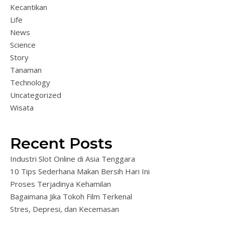
Kecantikan
Life
News
Science
Story
Tanaman
Technology
Uncategorized
Wisata
Recent Posts
Industri Slot Online di Asia Tenggara
10 Tips Sederhana Makan Bersih Hari Ini
Proses Terjadinya Kehamilan
Bagaimana Jika Tokoh Film Terkenal
Stres, Depresi, dan Kecemasan