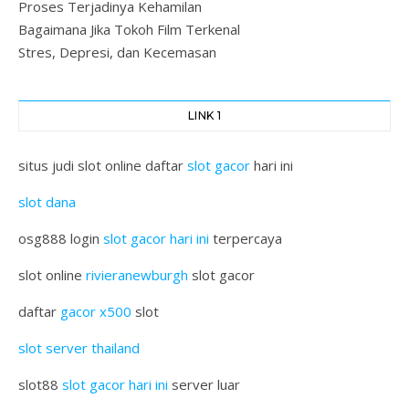
Proses Terjadinya Kehamilan
Bagaimana Jika Tokoh Film Terkenal
Stres, Depresi, dan Kecemasan
LINK 1
situs judi slot online daftar
slot gacor
hari ini
slot dana
osg888 login
slot gacor hari ini
terpercaya
slot online
rivieranewburgh
slot gacor
daftar
gacor x500
slot
slot server thailand
slot88
slot gacor hari ini
server luar