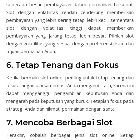
seberapa besar pembayaran dalam permainan tersebut.
Slot dengan volatilitas rendah cenderung memberikan
pembayaran yang lebih sering tetapi lebih kecil, sementara
slot dengan volatilitas tinggi dapat memberikan
pembayaran yang jarang tetapi lebih besar. Pilihlah slot
dengan volatilitas yang sesuai dengan preferensi risiko dan
tujuan permainan Anda.
6. Tetap Tenang dan Fokus
Ketika bermain slot online, penting untuk tetap tenang dan
fokus. Jangan biarkan emosi Anda mengambil alih, karena ini
dapat mengganggu pengambilan keputusan Anda dan
mengarah pada keputusan yang buruk. Tetaplah fokus pada
strategi Anda dan nikmati permainan dengan santai.
7. Mencoba Berbagai Slot
Terakhir, cobalah berbagai jenis slot online. Setiap