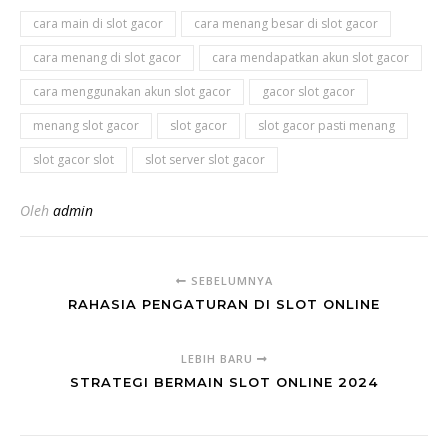
cara main di slot gacor
cara menang besar di slot gacor
cara menang di slot gacor
cara mendapatkan akun slot gacor
cara menggunakan akun slot gacor
gacor slot gacor
menang slot gacor
slot gacor
slot gacor pasti menang
slot gacor slot
slot server slot gacor
Oleh
admin
SEBELUMNYA
RAHASIA PENGATURAN DI SLOT ONLINE
LEBIH BARU
STRATEGI BERMAIN SLOT ONLINE 2024