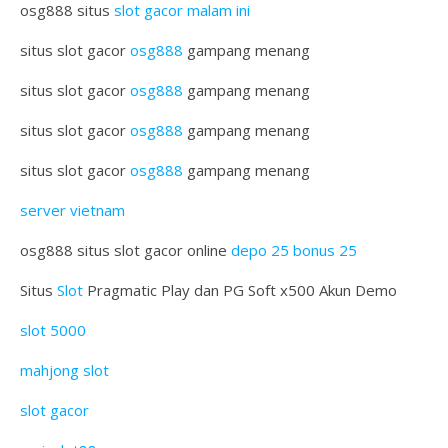
osg888 situs
slot gacor malam ini
situs slot gacor
osg888
gampang menang
situs slot gacor
osg888
gampang menang
situs slot gacor
osg888
gampang menang
situs slot gacor
osg888
gampang menang
server vietnam
osg888 situs slot gacor online
depo 25 bonus 25
Situs
Slot
Pragmatic Play dan PG Soft x500 Akun Demo
slot 5000
mahjong slot
slot gacor