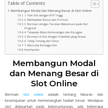
Table of Contents
Membangun Modal dan Menang Besar di Slot Online
1. Pilih Slot dengan RTP Tinggi
2. Manfaatkan Bonus dan Promosi
3. Bermain dengan Taruhan Maksimum pada Slot
Progresif
4. Tetapkan Batas Kemenangan dan Kerugian
5. Bermain di Slot dengan Volatilitas yang Sesuai
6. Tetap Tenang dan Fokus
7. Mencoba Berbagai Slot
Kesimpulan
Membangun Modal
dan Menang Besar di
Slot Online
Bermain
slot online
adalah tentang hiburan dan
kesempatan untuk memenangkan hadiah besar. Meskipun
slot didasarkan pada keberuntungan, ada beberapa