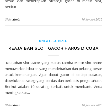
besar dan menerapkan strategi gacor di mesin slot,
berikut…
Oleh
admin
10 Januari 2025
UNCATEGORIZED
KEAJAIBAN SLOT GACOR HARUS DICOBA
Keajaiban Slot Gacor yang Harus Dicoba Mesin slot online
menawarkan hiburan yang mendebarkan dan peluang besar
untuk kemenangan. Agar dapat gacor di setiap putaran,
diperlukan strategi yang cerdas dan berbasis pengetahuan.
Berikut adalah 10 strategi terbaik untuk membantu Anda
meningkatkan…
Oleh
admin
10 Januari 2025