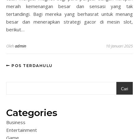
meraih kemenangan besar dan sensasi yang tak
tertandingi. Bagi mereka yang berhasrat untuk menang
besar dan menerapkan strategi gacor di mesin slot,
berikut…
Oleh
admin
10 Januari 2025
POS TERDAHULU
Cari
Categories
Business
Entertainment
Game