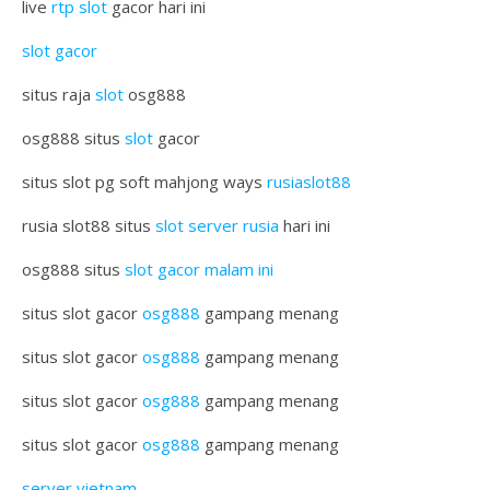
live
rtp slot
gacor hari ini
slot gacor
situs raja
slot
osg888
osg888 situs
slot
gacor
situs slot pg soft mahjong ways
rusiaslot88
rusia slot88 situs
slot server rusia
hari ini
osg888 situs
slot gacor malam ini
situs slot gacor
osg888
gampang menang
situs slot gacor
osg888
gampang menang
situs slot gacor
osg888
gampang menang
situs slot gacor
osg888
gampang menang
server vietnam