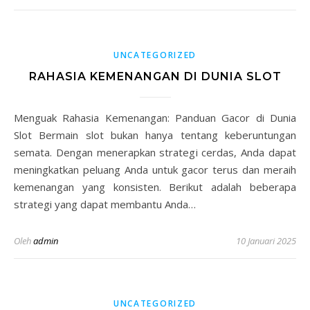
UNCATEGORIZED
RAHASIA KEMENANGAN DI DUNIA SLOT
Menguak Rahasia Kemenangan: Panduan Gacor di Dunia
Slot Bermain slot bukan hanya tentang keberuntungan
semata. Dengan menerapkan strategi cerdas, Anda dapat
meningkatkan peluang Anda untuk gacor terus dan meraih
kemenangan yang konsisten. Berikut adalah beberapa
strategi yang dapat membantu Anda…
Oleh
admin
10 Januari 2025
UNCATEGORIZED