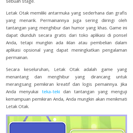
sebuah stage.
Letak Otak memiliki antarmuka yang sederhana dan grafis
yang menarik. Permainannya juga sering diiringi oleh
tantangan yang menghibur dan humor yang khas. Game ini
dapat diunduh secara gratis dari toko aplikasi di ponsel
Anda, tetapi mungkin ada iklan atau pembelian dalam
aplikasi opsional yang dapat meningkatkan pengalaman
permainan.
Secara keseluruhan, Letak Otak adalah game yang
menantang dan menghibur yang dirancang untuk
merangsang pemikiran kreatif dan logis pemainnya. Jika
Anda menyukai
teka-teki
dan tantangan yang menguji
kemampuan pemikiran Anda, Anda mungkin akan menikmati
Letak Otak.