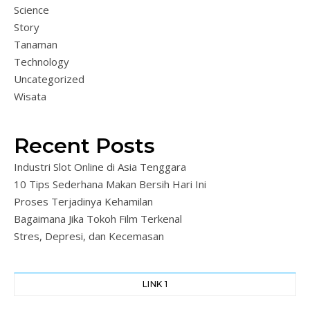
Science
Story
Tanaman
Technology
Uncategorized
Wisata
Recent Posts
Industri Slot Online di Asia Tenggara
10 Tips Sederhana Makan Bersih Hari Ini
Proses Terjadinya Kehamilan
Bagaimana Jika Tokoh Film Terkenal
Stres, Depresi, dan Kecemasan
LINK 1