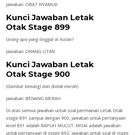
Jawaban: OBAT NYAMUK
Kunci Jawaban Letak
Otak Stage 899
Orang apa yang tinggal di hutan?
Jawaban: ORANG UTAN
Kunci Jawaban Letak
Otak Stage 900
(Gambar benang) dan (kotak merah)
Jawaban: BENANG MERAH
Di atas semua jawaban untuk soal permainan Letak Otak
stage 891 sampai dengan 900. Jawaban untuk pertanyaan
level 891 adalah RAPUH MULUT. MISAI adalah jawaban
untuk pertanyaan di stage 892. Jawaban untuk soal di stage