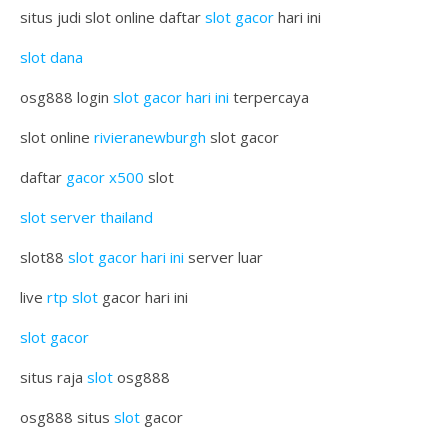
situs judi slot online daftar
slot gacor
hari ini
slot dana
osg888 login
slot gacor hari ini
terpercaya
slot online
rivieranewburgh
slot gacor
daftar
gacor x500
slot
slot server thailand
slot88
slot gacor hari ini
server luar
live
rtp slot
gacor hari ini
slot gacor
situs raja
slot
osg888
osg888 situs
slot
gacor