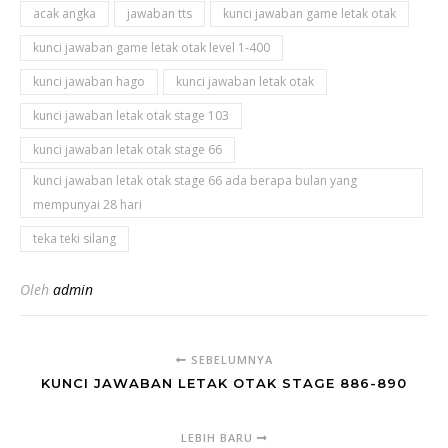
acak angka
jawaban tts
kunci jawaban game letak otak
kunci jawaban game letak otak level 1-400
kunci jawaban hago
kunci jawaban letak otak
kunci jawaban letak otak stage 103
kunci jawaban letak otak stage 66
kunci jawaban letak otak stage 66 ada berapa bulan yang
mempunyai 28 hari
teka teki silang
Oleh
admin
SEBELUMNYA
KUNCI JAWABAN LETAK OTAK STAGE 886-890
LEBIH BARU