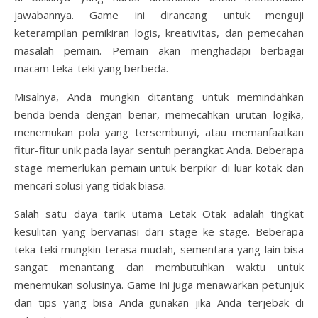
jawabannya. Game ini dirancang untuk menguji
keterampilan pemikiran logis, kreativitas, dan pemecahan
masalah pemain. Pemain akan menghadapi berbagai
macam teka-teki yang berbeda.
Misalnya, Anda mungkin ditantang untuk memindahkan
benda-benda dengan benar, memecahkan urutan logika,
menemukan pola yang tersembunyi, atau memanfaatkan
fitur-fitur unik pada layar sentuh perangkat Anda. Beberapa
stage memerlukan pemain untuk berpikir di luar kotak dan
mencari solusi yang tidak biasa.
Salah satu daya tarik utama Letak Otak adalah tingkat
kesulitan yang bervariasi dari stage ke stage. Beberapa
teka-teki mungkin terasa mudah, sementara yang lain bisa
sangat menantang dan membutuhkan waktu untuk
menemukan solusinya. Game ini juga menawarkan petunjuk
dan tips yang bisa Anda gunakan jika Anda terjebak di