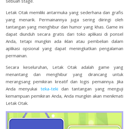
sebuah stage.
Letak Otak memiliki antarmuka yang sederhana dan grafis
yang menarik. Permainannya juga sering diiringi oleh
tantangan yang menghibur dan humor yang khas. Game ini
dapat diunduh secara gratis dari toko aplikasi di ponsel
Anda, tetapi mungkin ada iklan atau pembelian dalam
aplikasi opsional yang dapat meningkatkan pengalaman
permainan.
Secara keseluruhan, Letak Otak adalah game yang
menantang dan menghibur yang dirancang untuk
merangsang pemikiran kreatif dan logis pemainnya. Jika
Anda menyukai
teka-teki
dan tantangan yang menguji
kemampuan pemikiran Anda, Anda mungkin akan menikmati
Letak Otak.