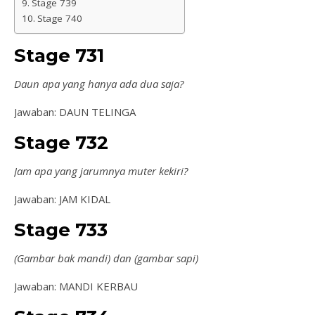
Stage 739
Stage 740
Stage 731
Daun apa yang hanya ada dua saja?
Jawaban: DAUN TELINGA
Stage 732
Jam apa yang jarumnya muter kekiri?
Jawaban: JAM KIDAL
Stage 733
(Gambar bak mandi) dan (gambar sapi)
Jawaban: MANDI KERBAU