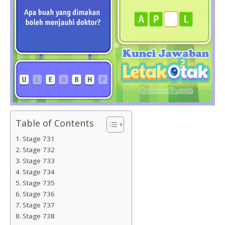
Table of Contents
Stage 731
Stage 732
Stage 733
Stage 734
Stage 735
Stage 736
Stage 737
Stage 738