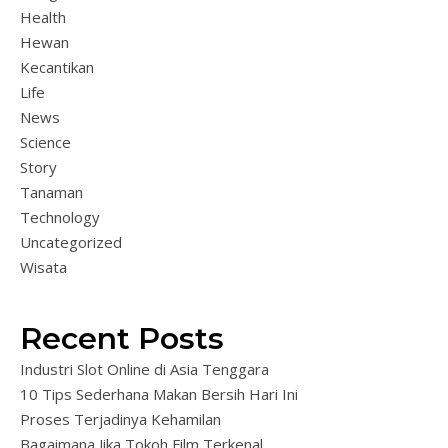
Health
Hewan
Kecantikan
Life
News
Science
Story
Tanaman
Technology
Uncategorized
Wisata
Recent Posts
Industri Slot Online di Asia Tenggara
10 Tips Sederhana Makan Bersih Hari Ini
Proses Terjadinya Kehamilan
Bagaimana Jika Tokoh Film Terkenal