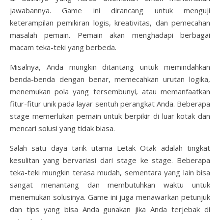
jawabannya. Game ini dirancang untuk menguji
keterampilan pemikiran logis, kreativitas, dan pemecahan
masalah pemain. Pemain akan menghadapi berbagai
macam teka-teki yang berbeda.
Misalnya, Anda mungkin ditantang untuk memindahkan
benda-benda dengan benar, memecahkan urutan logika,
menemukan pola yang tersembunyi, atau memanfaatkan
fitur-fitur unik pada layar sentuh perangkat Anda. Beberapa
stage memerlukan pemain untuk berpikir di luar kotak dan
mencari solusi yang tidak biasa.
Salah satu daya tarik utama Letak Otak adalah tingkat
kesulitan yang bervariasi dari stage ke stage. Beberapa
teka-teki mungkin terasa mudah, sementara yang lain bisa
sangat menantang dan membutuhkan waktu untuk
menemukan solusinya. Game ini juga menawarkan petunjuk
dan tips yang bisa Anda gunakan jika Anda terjebak di