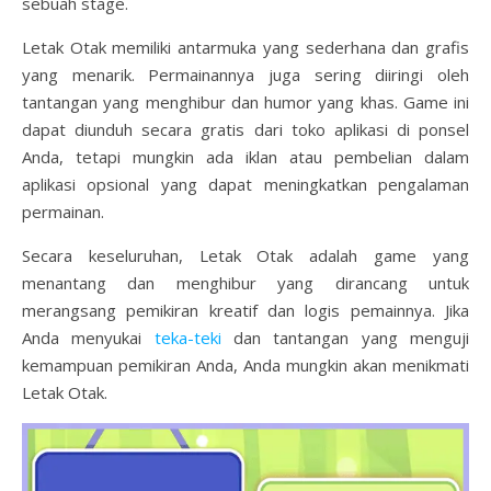
sebuah stage.
Letak Otak memiliki antarmuka yang sederhana dan grafis
yang menarik. Permainannya juga sering diiringi oleh
tantangan yang menghibur dan humor yang khas. Game ini
dapat diunduh secara gratis dari toko aplikasi di ponsel
Anda, tetapi mungkin ada iklan atau pembelian dalam
aplikasi opsional yang dapat meningkatkan pengalaman
permainan.
Secara keseluruhan, Letak Otak adalah game yang
menantang dan menghibur yang dirancang untuk
merangsang pemikiran kreatif dan logis pemainnya. Jika
Anda menyukai
teka-teki
dan tantangan yang menguji
kemampuan pemikiran Anda, Anda mungkin akan menikmati
Letak Otak.