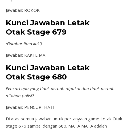
Jawaban: ROKOK
Kunci Jawaban Letak
Otak Stage 679
(Gambar lima kaki)
Jawaban: KAKI LIMA
Kunci Jawaban Letak
Otak Stage 680
Pencuri apa yang tidak pernah dipukul dan tidak pernah
ditahan polisi?
Jawaban: PENCURI HATI
Di atas semua jawaban untuk pertanyaan game Letak Otak
stage 676 sampai dengan 680. MATA MATA adalah