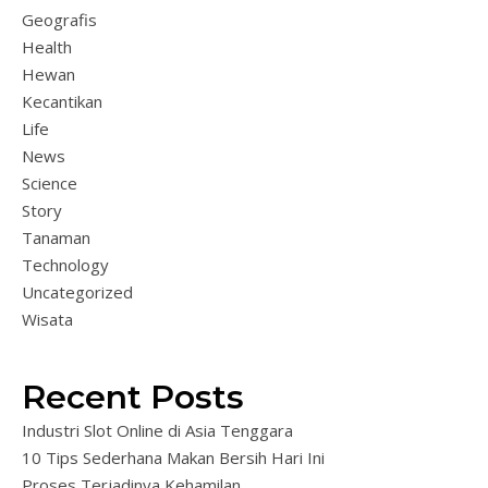
Geografis
Health
Hewan
Kecantikan
Life
News
Science
Story
Tanaman
Technology
Uncategorized
Wisata
Recent Posts
Industri Slot Online di Asia Tenggara
10 Tips Sederhana Makan Bersih Hari Ini
Proses Terjadinya Kehamilan