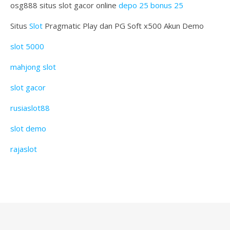
osg888 situs slot gacor online
depo 25 bonus 25
Situs
Slot
Pragmatic Play dan PG Soft x500 Akun Demo
slot 5000
mahjong slot
slot gacor
rusiaslot88
slot demo
rajaslot