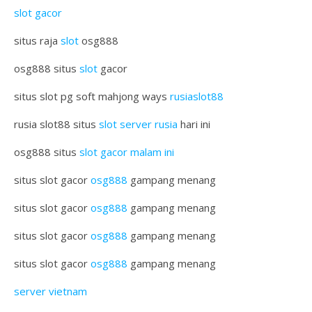
slot gacor
situs raja
slot
osg888
osg888 situs
slot
gacor
situs slot pg soft mahjong ways
rusiaslot88
rusia slot88 situs
slot server rusia
hari ini
osg888 situs
slot gacor malam ini
situs slot gacor
osg888
gampang menang
situs slot gacor
osg888
gampang menang
situs slot gacor
osg888
gampang menang
situs slot gacor
osg888
gampang menang
server vietnam