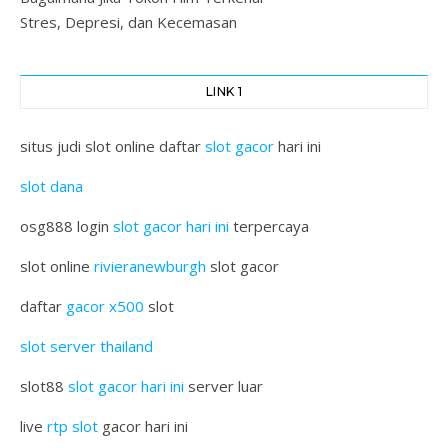
Stres, Depresi, dan Kecemasan
LINK 1
situs judi slot online daftar
slot gacor
hari ini
slot dana
osg888 login
slot gacor hari ini
terpercaya
slot online
rivieranewburgh
slot gacor
daftar
gacor x500
slot
slot server thailand
slot88
slot gacor hari ini
server luar
live
rtp slot
gacor hari ini