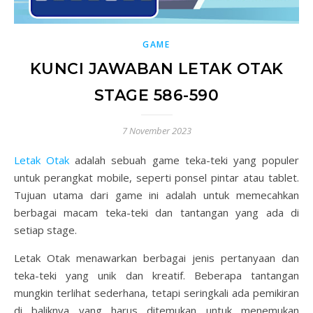
GAME
KUNCI JAWABAN LETAK OTAK
STAGE 586-590
7 November 2023
Letak Otak
adalah sebuah game teka-teki yang populer
untuk perangkat mobile, seperti ponsel pintar atau tablet.
Tujuan utama dari game ini adalah untuk memecahkan
berbagai macam teka-teki dan tantangan yang ada di
setiap stage.
Letak Otak menawarkan berbagai jenis pertanyaan dan
teka-teki yang unik dan kreatif. Beberapa tantangan
mungkin terlihat sederhana, tetapi seringkali ada pemikiran
di baliknya yang harus ditemukan untuk menemukan