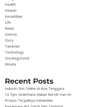
Health
Hewan
Kecantikan
Life
News
Science
Story
Tanaman
Technology
Uncategorized
Wisata
Recent Posts
Industri Slot Online di Asia Tenggara
10 Tips Sederhana Makan Bersih Hari Ini
Proses Terjadinya Kehamilan
Bagaimana Jika Tokoh Film Terkenal