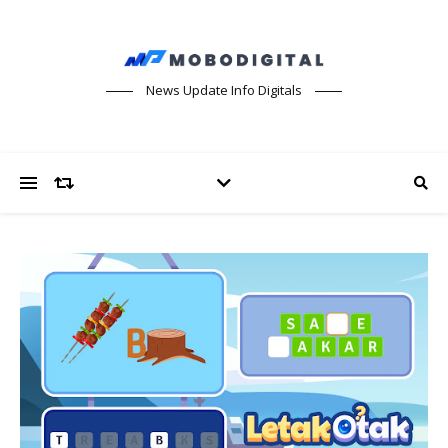
News Update Info Digitals