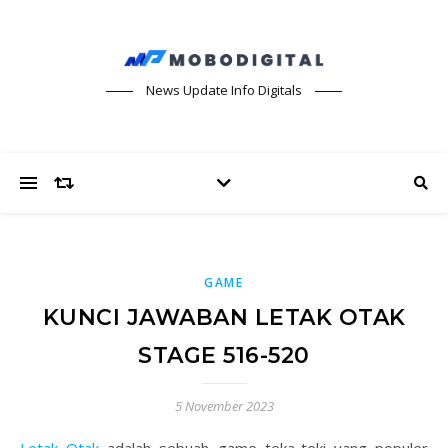
News Update Info Digitals
GAME
KUNCI JAWABAN LETAK OTAK
STAGE 516-520
5 November 2023