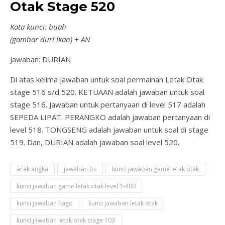
Otak Stage 520
Kata kunci: buah
(gambar duri ikan) + AN
Jawaban: DURIAN
Di atas kelima jawaban untuk soal permainan Letak Otak
stage 516 s/d 520. KETUAAN adalah jawaban untuk soal
stage 516. Jawaban untuk pertanyaan di level 517 adalah
SEPEDA LIPAT. PERANGKO adalah jawaban pertanyaan di
level 518. TONGSENG adalah jawaban untuk soal di stage
519. Dan, DURIAN adalah jawaban soal level 520.
acak angka
jawaban tts
kunci jawaban game letak otak
kunci jawaban game letak otak level 1-400
kunci jawaban hago
kunci jawaban letak otak
kunci jawaban letak otak stage 103