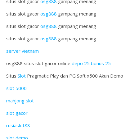
situs slot gacor
osg888
gampang menang
situs slot gacor
osg888
gampang menang
situs slot gacor
osg888
gampang menang
situs slot gacor
osg888
gampang menang
server vietnam
osg888 situs slot gacor online
depo 25 bonus 25
Situs
Slot
Pragmatic Play dan PG Soft x500 Akun Demo
slot 5000
mahjong slot
slot gacor
rusiaslot88
slot demo