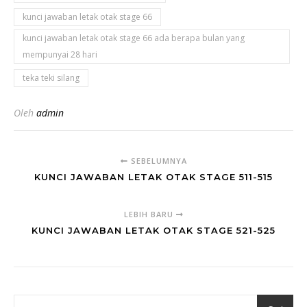
kunci jawaban letak otak stage 66
kunci jawaban letak otak stage 66 ada berapa bulan yang
mempunyai 28 hari
teka teki silang
Oleh
admin
SEBELUMNYA
KUNCI JAWABAN LETAK OTAK STAGE 511-515
LEBIH BARU
KUNCI JAWABAN LETAK OTAK STAGE 521-525