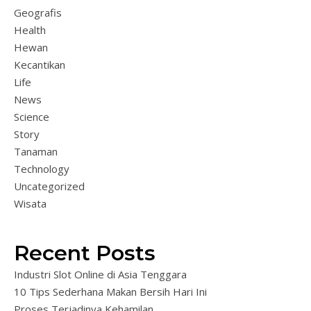
Geografis
Health
Hewan
Kecantikan
Life
News
Science
Story
Tanaman
Technology
Uncategorized
Wisata
Recent Posts
Industri Slot Online di Asia Tenggara
10 Tips Sederhana Makan Bersih Hari Ini
Proses Terjadinya Kehamilan