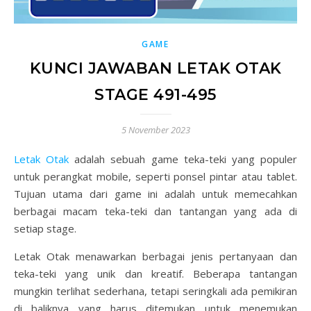
GAME
KUNCI JAWABAN LETAK OTAK
STAGE 491-495
5 November 2023
Letak Otak
adalah sebuah game teka-teki yang populer
untuk perangkat mobile, seperti ponsel pintar atau tablet.
Tujuan utama dari game ini adalah untuk memecahkan
berbagai macam teka-teki dan tantangan yang ada di
setiap stage.
Letak Otak menawarkan berbagai jenis pertanyaan dan
teka-teki yang unik dan kreatif. Beberapa tantangan
mungkin terlihat sederhana, tetapi seringkali ada pemikiran
di baliknya yang harus ditemukan untuk menemukan