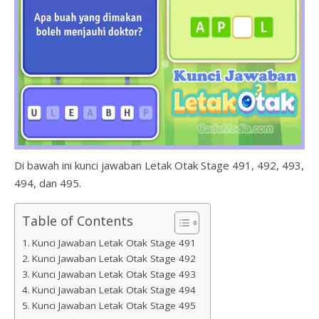
Di bawah ini kunci jawaban Letak Otak Stage 491, 492, 493,
494, dan 495.
Table of Contents
Kunci Jawaban Letak Otak Stage 491
Kunci Jawaban Letak Otak Stage 492
Kunci Jawaban Letak Otak Stage 493
Kunci Jawaban Letak Otak Stage 494
Kunci Jawaban Letak Otak Stage 495