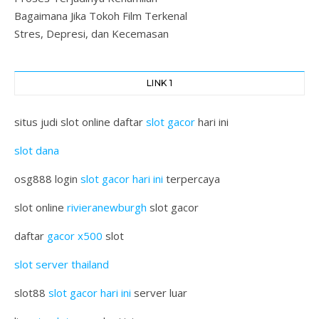
Bagaimana Jika Tokoh Film Terkenal
Stres, Depresi, dan Kecemasan
LINK 1
situs judi slot online daftar
slot gacor
hari ini
slot dana
osg888 login
slot gacor hari ini
terpercaya
slot online
rivieranewburgh
slot gacor
daftar
gacor x500
slot
slot server thailand
slot88
slot gacor hari ini
server luar