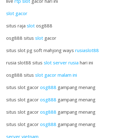
live
rtp slot
gacor hari ini
slot gacor
situs raja
slot
osg888
osg888 situs
slot
gacor
situs slot pg soft mahjong ways
rusiaslot88
rusia slot88 situs
slot server rusia
hari ini
osg888 situs
slot gacor malam ini
situs slot gacor
osg888
gampang menang
situs slot gacor
osg888
gampang menang
situs slot gacor
osg888
gampang menang
situs slot gacor
osg888
gampang menang
server vietnam