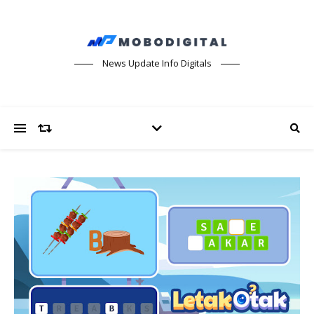
News Update Info Digitals