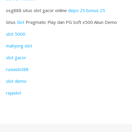
osg888 situs slot gacor online
depo 25 bonus 25
Situs
Slot
Pragmatic Play dan PG Soft x500 Akun Demo
slot 5000
mahjong slot
slot gacor
rusiaslot88
slot demo
rajaslot