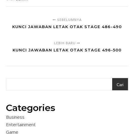
SEBELUMNYA
KUNCI JAWABAN LETAK OTAK STAGE 486-490
LEBIH BARU
KUNCI JAWABAN LETAK OTAK STAGE 496-500
Cari
Categories
Business
Entertainment
Game