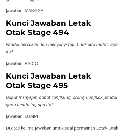
Jawaban: MANGGA
Kunci Jawaban Letak
Otak Stage 494
Pandai bercakap dan menyanyi tapi tidak ada mulut, apa
itu?
Jawaban: RADIO
Kunci Jawaban Letak
Otak Stage 495
Dapat menyepit, dapat cangkung, orang Tiongkok pandai
guna benda ini, apa itu?
Jawaban: SUMPIT
Di atas kelima jawaban untuk soal permainan Letak Otak