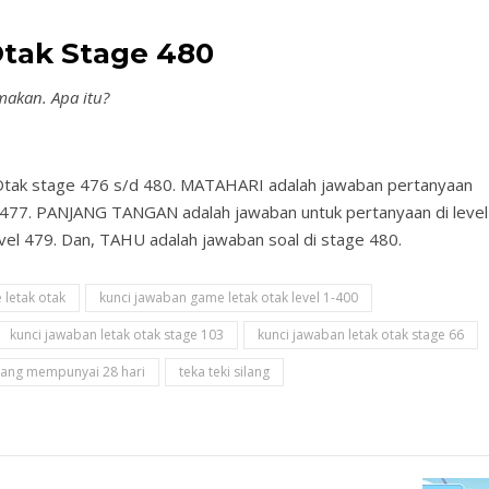
Otak Stage 480
makan. Apa itu?
 Otak stage 476 s/d 480. MATAHARI adalah jawaban pertanyaan
 477. PANJANG TANGAN adalah jawaban untuk pertanyaan di level
vel 479. Dan, TAHU adalah jawaban soal di stage 480.
 letak otak
kunci jawaban game letak otak level 1-400
kunci jawaban letak otak stage 103
kunci jawaban letak otak stage 66
 yang mempunyai 28 hari
teka teki silang