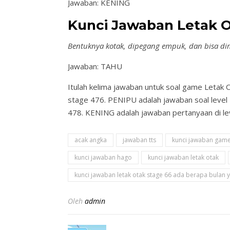
Jawaban: KENING
Kunci Jawaban Letak 
Bentuknya kotak, dipegang empuk, dan bisa di
Jawaban: TAHU
Itulah kelima jawaban untuk soal game Letak
stage 476. PENIPU adalah jawaban soal level
478. KENING adalah jawaban pertanyaan di le
acak angka
jawaban tts
kunci jawaban game
kunci jawaban hago
kunci jawaban letak otak
kunci jawaban letak otak stage 66 ada berapa bulan
Oleh
admin