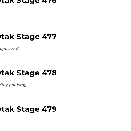
tak Stage 476
tak Stage 477
iapa saya?
tak Stage 478
ling panjang)
tak Stage 479