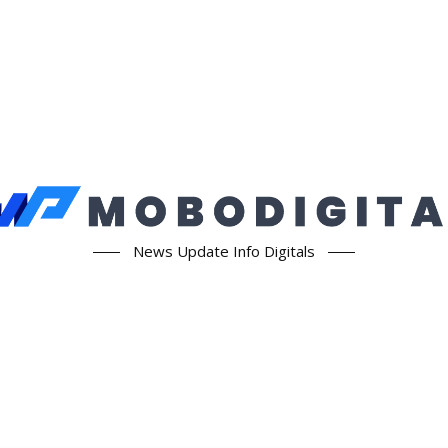
News Update Info Digitals