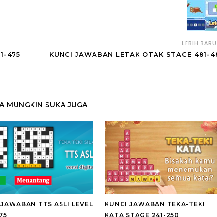
LEBIH BAR
1-475
KUNCI JAWABAN LETAK OTAK STAGE 481-4
A MUNGKIN SUKA JUGA
 JAWABAN TTS ASLI LEVEL
KUNCI JAWABAN TEKA-TEKI
375
KATA STAGE 241-250