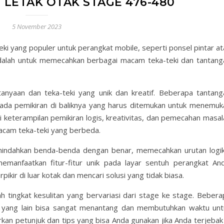
 LETAK OTAK STAGE 476-480
5 November 2023
i yang populer untuk perangkat mobile, seperti ponsel pintar at
 adalah untuk memecahkan berbagai macam teka-teki dan tantang
anyaan dan teka-teki yang unik dan kreatif. Beberapa tantang
li ada pemikiran di baliknya yang harus ditemukan untuk menemuk
 keterampilan pemikiran logis, kreativitas, dan pemecahan masal
cam teka-teki yang berbeda.
mindahkan benda-benda dengan benar, memecahkan urutan logik
anfaatkan fitur-fitur unik pada layar sentuh perangkat And
ir di luar kotak dan mencari solusi yang tidak biasa.
h tingkat kesulitan yang bervariasi dari stage ke stage. Bebera
 yang lain bisa sangat menantang dan membutuhkan waktu unt
an petunjuk dan tips yang bisa Anda gunakan jika Anda terjebak 