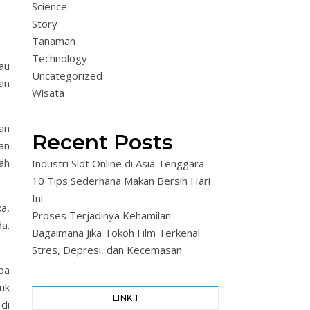
Science
Story
Tanaman
Technology
au
Uncategorized
an
Wisata
an
Recent Posts
an
ah
Industri Slot Online di Asia Tenggara
10 Tips Sederhana Makan Bersih Hari
Ini
a,
Proses Terjadinya Kehamilan
a.
Bagaimana Jika Tokoh Film Terkenal
Stres, Depresi, dan Kecemasan
pa
uk
LINK 1
di