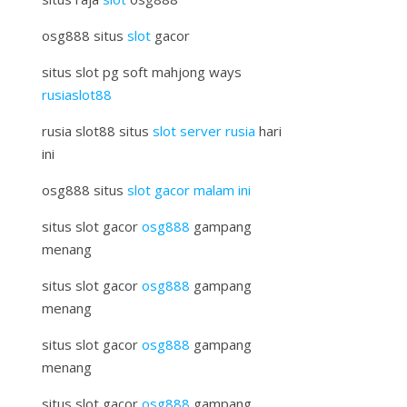
osg888 situs
slot
gacor
situs slot pg soft mahjong ways
rusiaslot88
rusia slot88 situs
slot server rusia
hari
ini
osg888 situs
slot gacor malam ini
situs slot gacor
osg888
gampang
menang
situs slot gacor
osg888
gampang
menang
situs slot gacor
osg888
gampang
menang
situs slot gacor
osg888
gampang