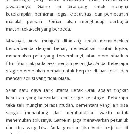
jawabannya. Game ini dirancang untuk menguji
keterampilan pemikiran logis, kreativitas, dan pemecahan
masalah pemain. Pemain akan menghadapi berbagai
macam teka-teki yang berbeda.
Misalnya, Anda mungkin ditantang untuk memindahkan
benda-benda dengan benar, memecahkan urutan logika,
menemukan pola yang tersembunyi, atau memanfaatkan
fitur-fitur unik pada layar sentuh perangkat Anda. Beberapa
stage memerlukan pemain untuk berpikir di luar kotak dan
mencari solusi yang tidak biasa.
Salah satu daya tarik utama Letak Otak adalah tingkat
kesulitan yang bervariasi dari stage ke stage. Beberapa
teka-teki mungkin terasa mudah, sementara yang lain bisa
sangat menantang dan membutuhkan waktu untuk
menemukan solusinya. Game ini juga menawarkan petunjuk
dan tips yang bisa Anda gunakan jika Anda terjebak di