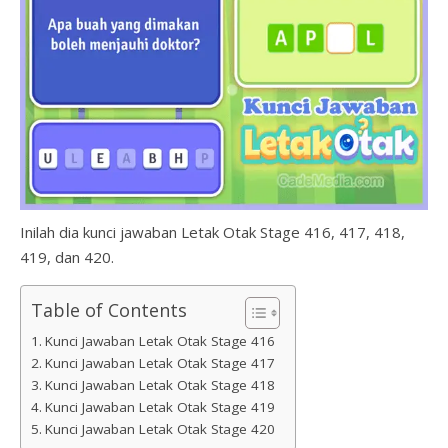
Inilah dia kunci jawaban Letak Otak Stage 416, 417, 418,
419, dan 420.
Table of Contents
Kunci Jawaban Letak Otak Stage 416
Kunci Jawaban Letak Otak Stage 417
Kunci Jawaban Letak Otak Stage 418
Kunci Jawaban Letak Otak Stage 419
Kunci Jawaban Letak Otak Stage 420