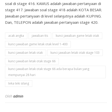
soal di stage 416. KAMUS adalah jawaban pertanyaan di
stage 417. Jawaban soal stage 418 adalah KOTA BESAR.
Jawaban pertanyaan di level selanjutnya adalah KUPING.
Dan, TELEPON adalah jawaban pertanyaan stage 420.
acak angka
jawaban tts
kunci jawaban game letak otak
kunci jawaban game letak otak level 1-400
kunci jawaban letak otak
kunci jawaban letak otak stage 103
kunci jawaban letak otak stage 66
kunci jawaban letak otak stage 66 ada berapa bulan yang
mempunyai 28 hari
teka teki silang
Oleh
admin