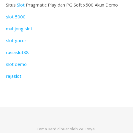
Situs
Slot
Pragmatic Play dan PG Soft x500 Akun Demo
slot 5000
mahjong slot
slot gacor
rusiaslot88
slot demo
rajaslot
Tema Bard dibuat oleh
WP Royal
.