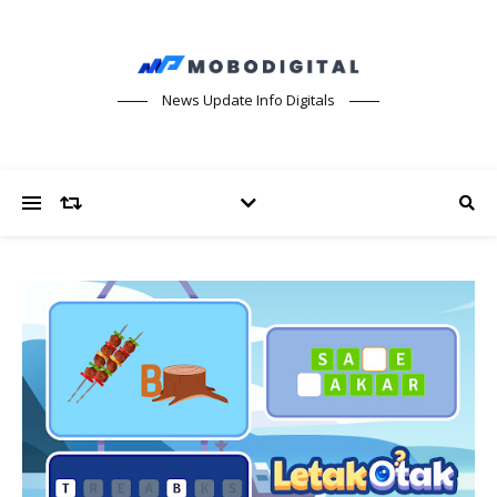
News Update Info Digitals