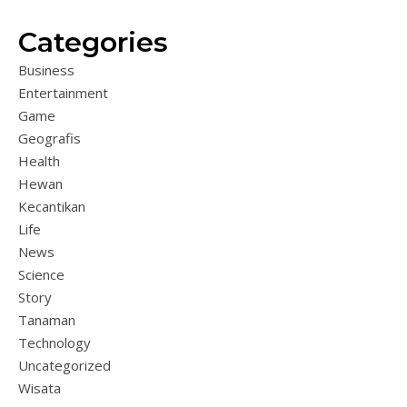
Categories
Business
Entertainment
Game
Geografis
Health
Hewan
Kecantikan
Life
News
Science
Story
Tanaman
Technology
Uncategorized
Wisata