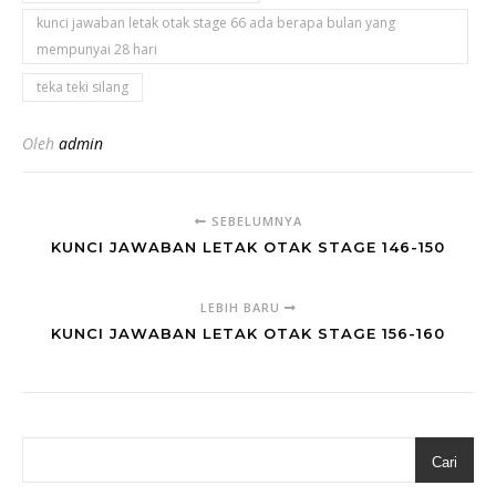
kunci jawaban letak otak stage 66 ada berapa bulan yang
mempunyai 28 hari
teka teki silang
Oleh
admin
SEBELUMNYA
KUNCI JAWABAN LETAK OTAK STAGE 146-150
LEBIH BARU
KUNCI JAWABAN LETAK OTAK STAGE 156-160
Cari