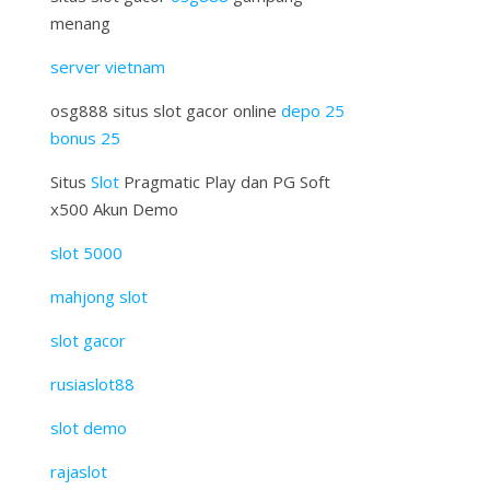
menang
server vietnam
osg888 situs slot gacor online
depo 25
bonus 25
Situs
Slot
Pragmatic Play dan PG Soft
x500 Akun Demo
slot 5000
mahjong slot
slot gacor
rusiaslot88
slot demo
rajaslot