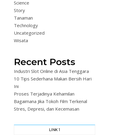
Science
Story
Tanaman
Technology
Uncategorized
Wisata
Recent Posts
Industri Slot Online di Asia Tenggara
10 Tips Sederhana Makan Bersih Hari
Ini
Proses Terjadinya Kehamilan
Bagaimana Jika Tokoh Film Terkenal
Stres, Depresi, dan Kecemasan
LINK 1