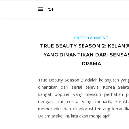
ENTERTAINMENT
TRUE BEAUTY SEASON 2: KELAN
YANG DINANTIKAN DARI SENSAS
DRAMA
True Beauty Season 2 adalah kelanjutan yan
dinantikan dari serial televisi Korea Sela
sangat populer yang mencuri perhatian p
dengan alur cerita yang menarik, karakt
memorable, dan eksplorasi tentang kecantika
Dalam artikel ini, kita akan menjelajahi…