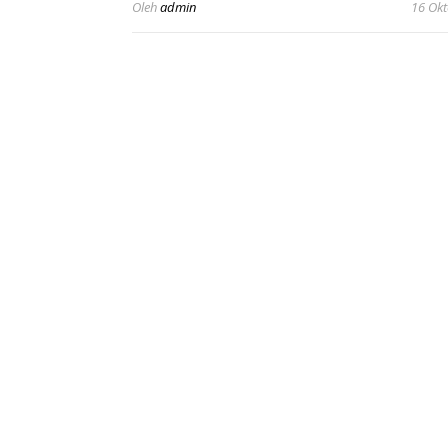
Oleh
admin
16 Ok