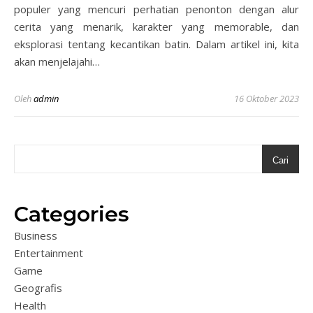
populer yang mencuri perhatian penonton dengan alur
cerita yang menarik, karakter yang memorable, dan
eksplorasi tentang kecantikan batin. Dalam artikel ini, kita
akan menjelajahi…
Oleh
admin
16 Oktober 2023
Cari
Categories
Business
Entertainment
Game
Geografis
Health