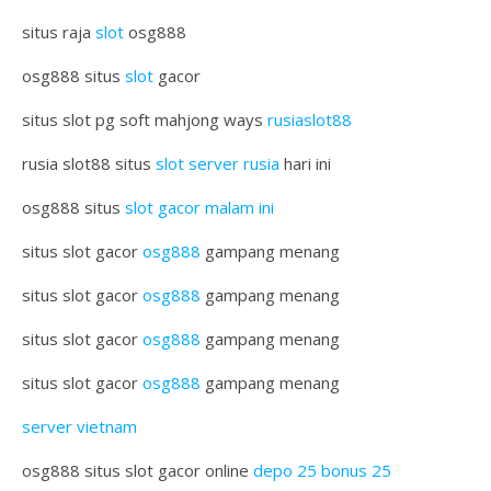
situs raja
slot
osg888
osg888 situs
slot
gacor
situs slot pg soft mahjong ways
rusiaslot88
rusia slot88 situs
slot server rusia
hari ini
osg888 situs
slot gacor malam ini
situs slot gacor
osg888
gampang menang
situs slot gacor
osg888
gampang menang
situs slot gacor
osg888
gampang menang
situs slot gacor
osg888
gampang menang
server vietnam
osg888 situs slot gacor online
depo 25 bonus 25