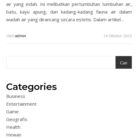
air yang indah. Ini melibatkan pertumbuhan tumbuhan air,
batu, kayu apung, dan kadang-kadang fauna air dalam
wadah air yang dirancang secara estetis. Dalam artikel…
Oleh
admin
14 Oktober 2023
Cari
Categories
Business
Entertainment
Game
Geografis
Health
Hewan