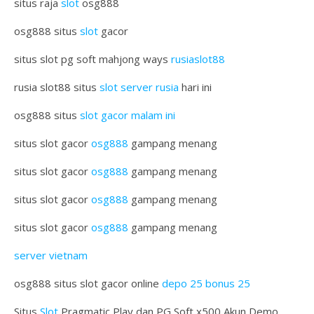
situs raja
slot
osg888
osg888 situs
slot
gacor
situs slot pg soft mahjong ways
rusiaslot88
rusia slot88 situs
slot server rusia
hari ini
osg888 situs
slot gacor malam ini
situs slot gacor
osg888
gampang menang
situs slot gacor
osg888
gampang menang
situs slot gacor
osg888
gampang menang
situs slot gacor
osg888
gampang menang
server vietnam
osg888 situs slot gacor online
depo 25 bonus 25
Situs
Slot
Pragmatic Play dan PG Soft x500 Akun Demo