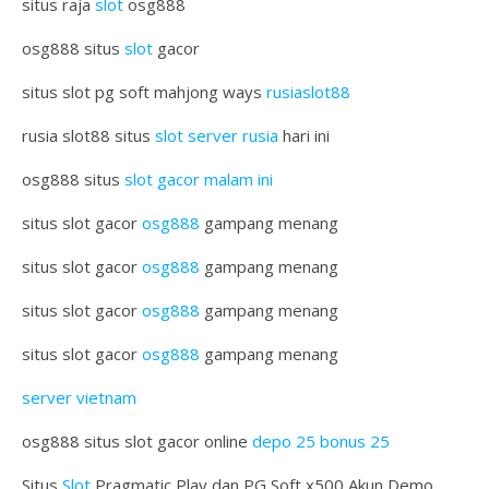
situs raja
slot
osg888
osg888 situs
slot
gacor
situs slot pg soft mahjong ways
rusiaslot88
rusia slot88 situs
slot server rusia
hari ini
osg888 situs
slot gacor malam ini
situs slot gacor
osg888
gampang menang
situs slot gacor
osg888
gampang menang
situs slot gacor
osg888
gampang menang
situs slot gacor
osg888
gampang menang
server vietnam
osg888 situs slot gacor online
depo 25 bonus 25
Situs
Slot
Pragmatic Play dan PG Soft x500 Akun Demo