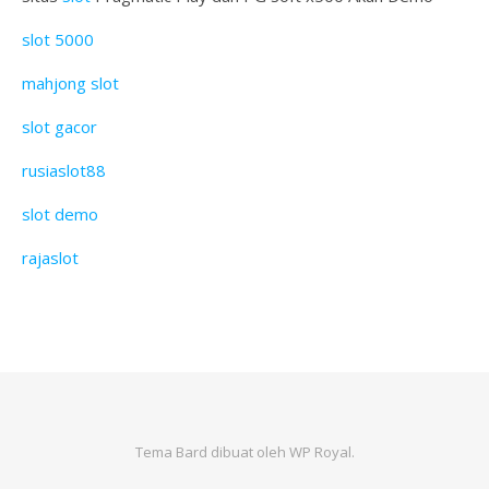
slot 5000
mahjong slot
slot gacor
rusiaslot88
slot demo
rajaslot
Tema Bard dibuat oleh
WP Royal
.