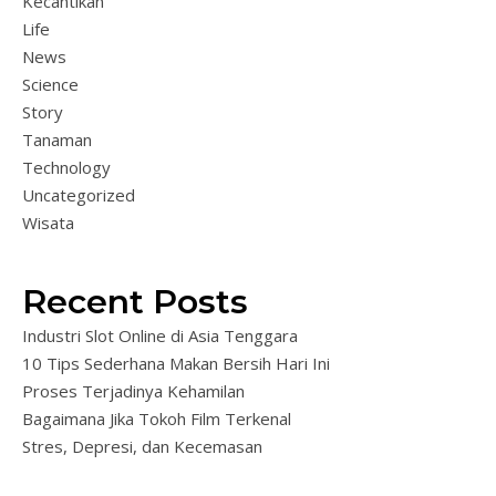
Kecantikan
Life
News
Science
Story
Tanaman
Technology
Uncategorized
Wisata
Recent Posts
Industri Slot Online di Asia Tenggara
10 Tips Sederhana Makan Bersih Hari Ini
Proses Terjadinya Kehamilan
Bagaimana Jika Tokoh Film Terkenal
Stres, Depresi, dan Kecemasan