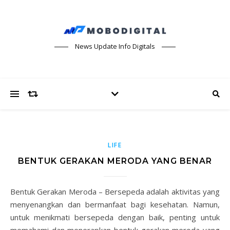
News Update Info Digitals
LIFE
BENTUK GERAKAN MERODA YANG BENAR
Bentuk Gerakan Meroda – Bersepeda adalah aktivitas yang
menyenangkan dan bermanfaat bagi kesehatan. Namun,
untuk menikmati bersepeda dengan baik, penting untuk