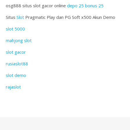
osg888 situs slot gacor online
depo 25 bonus 25
Situs
Slot
Pragmatic Play dan PG Soft x500 Akun Demo
slot 5000
mahjong slot
slot gacor
rusiaslot88
slot demo
rajaslot