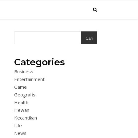
Cari
Categories
Business
Entertainment
Game
Geografis
Health
Hewan
Kecantikan
Life
News