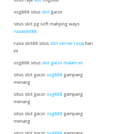
osg888 situs
slot
gacor
situs slot pg soft mahjong ways
rusiaslot88
rusia slot88 situs
slot server rusia
hari
ini
osg888 situs
slot gacor malam ini
situs slot gacor
osg888
gampang
menang
situs slot gacor
osg888
gampang
menang
situs slot gacor
osg888
gampang
menang
situs slot gacor
osg888
gampang