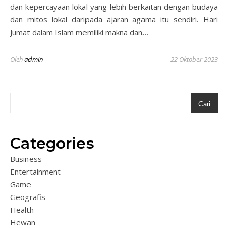
dan kepercayaan lokal yang lebih berkaitan dengan budaya
dan mitos lokal daripada ajaran agama itu sendiri. Hari
Jumat dalam Islam memiliki makna dan…
Oleh
admin
22 Oktober 2023
Cari
Categories
Business
Entertainment
Game
Geografis
Health
Hewan