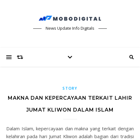
News Update Info Digitals
STORY
MAKNA DAN KEPERCAYAAN TERKAIT LAHIR
JUMAT KLIWON DALAM ISLAM
Dalam Islam, kepercayaan dan makna yang terkait dengan
kelahiran pada hari Jumat Kliwon adalah bagian dari tradisi