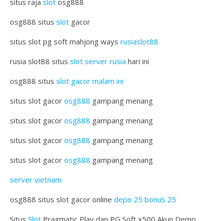
situs raja
slot
osg888
osg888 situs
slot
gacor
situs slot pg soft mahjong ways
rusiaslot88
rusia slot88 situs
slot server rusia
hari ini
osg888 situs
slot gacor malam ini
situs slot gacor
osg888
gampang menang
situs slot gacor
osg888
gampang menang
situs slot gacor
osg888
gampang menang
situs slot gacor
osg888
gampang menang
server vietnam
osg888 situs slot gacor online
depo 25 bonus 25
Situs
Slot
Pragmatic Play dan PG Soft x500 Akun Demo